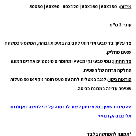
מידות
: 50X80 | 60X90 | 60X120 | 60X160 | 60X180
עובי
: 3 מ"מ.
צד עליון
: בד טבעי וידידותי לסביבה באיכות גבוהה, המשמש כמשטח
שאינו מחליק.
צד תחתון
: גומי טבעי נקי מPVC ומחומרים סינטטיים אחרים המונע
החלקה תזוזה של השטיח.
הוראות ניקוי
: לנגב במטלית לחה עם מעט חומר ניקוי או 30 מעלות
שטיפה עדינה במכונת כביסה.
<< מידות שאין במלאי ניתן ליצור להזמנה על ידי לחיצה כאן ונחזור
אליכם בהקדם >>
*תמונה להמחשה בלבד