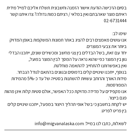
בסיום הרכישה הודעת אישור הזמנה וחשבונית תשלח אליכם למייל מידית
ראיתם מוצר שאהבתם ואין במלאי / רציתם כמות גדולה? צרו איתנו קשר
02-6731444
שימו לב:
אנו עושים מאמצים רבים להציג באתר תמונות המשקפות באופן המדויק
ביותר את צבעי המוצרים.
יחד עם זאת, בשל הבדלים בין צגי מחשב ומכשירים שונים, ייתכנו הבדלי
גוון בין המוצר כפי שהוא נראה על המסך לבין המוצר בפועל,
ואין באפשרותנו להתחייב להתאמה מוחלטת.
בנוסף, ייתכנו שינויים קלים בדפוסים ובגוונים בהתאם לגודל הנבחר.
מידות האורך והרוחב עשויות להשתנות בסטייה של עד כ-5% מהמידות
המפורסמות.
אנו מקפידים על מדידה מדויקת ככל האפשר, אולם סטיות קלות אינן מהוות
פגם בייצור.
יש לקחת בחשבון כי בשל אופי תהליך הייצור במפעל, ייתכנו שינויים קלים
בין פריט לפריט.
לשאלות, כתבו לנו במייל: info@migvanalaska.com