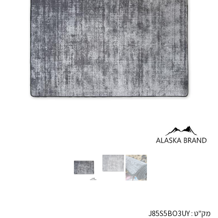
מק"ט :
J85S5BO3UY