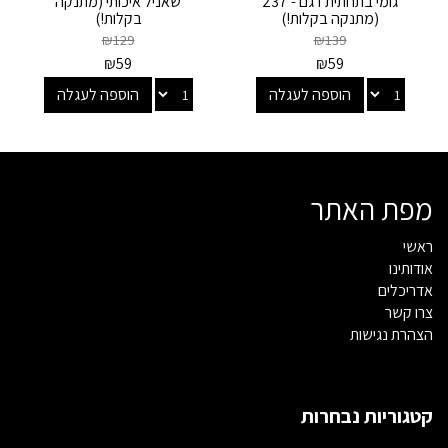
גומי בתחתית דגם - 237
שאניל איכותי (מתנקה
(מתנקה בקלות!)
בקלות!)
₪
129
₪
139
₪
59
₪
59
הוספה לעגלה
הוספה לעגלה
מפת האתר
ראשי
אודותינו
אדריכלים
צרו קשר
הצהרת נגישות
קטגוריות נבחרות