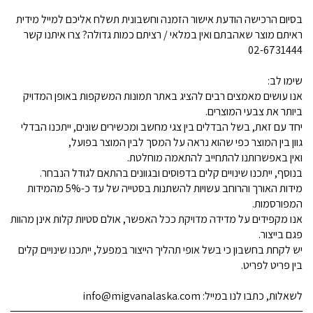
בסיום הרכישה הודעת אישור הזמנה וחשבונית תשלח אליכם למייל מידית
ראיתם מוצר שאהבתם ואין במלאי / רציתם כמות גדולה? צרו איתנו קשר
02-6731444
שימו לב:
אנו עושים מאמצים רבים להציג באתר תמונות המשקפות באופן המדויק
ביותר את צבעי המוצרים.
יחד עם זאת, בשל הבדלים בין צגי מחשב ומכשירים שונים, ייתכנו הבדלי
גוון בין המוצר כפי שהוא נראה על המסך לבין המוצר בפועל,
ואין באפשרותנו להתחייב להתאמה מוחלטת.
בנוסף, ייתכנו שינויים קלים בדפוסים ובגוונים בהתאם לגודל הנבחר.
מידות האורך והרוחב עשויות להשתנות בסטייה של עד כ-5% מהמידות
המפורסמות.
אנו מקפידים על מדידה מדויקת ככל האפשר, אולם סטיות קלות אינן מהוות
פגם בייצור.
יש לקחת בחשבון כי בשל אופי תהליך הייצור במפעל, ייתכנו שינויים קלים
בין פריט לפריט.
לשאלות, כתבו לנו במייל: info@migvanalaska.com