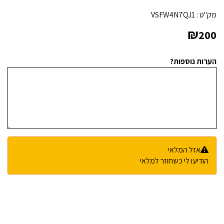
מק"ט :
VSFW4N7QJ1
₪
200
הערות נוספות?
אזל המלאי
הודיעו לי כשחוזר למלאי