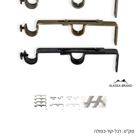
מק"ט :
רגל-קיר-כפולה