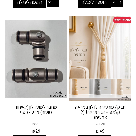
הוספה לעגלה
הוספה לעגלה
חבק / פורטיירה לוילון במראה
מחבר למוט וילון (לאיחוד
קלאסי - זוג באריזה! (2
מוטות) צבע - כסף
צבעים)
₪
59
₪
120
₪
29
₪
49