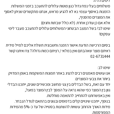
לימים הללו.
משלוחים בעלי נפח גדול כגון מוטות עלולים להתעכב בזמני המשלוח.
הזמנות באיסוף עצמי: נא לא להגיע מראש, אנחנו מתקשרים שניתן לאסוף
את המוצרים מהסניף,
אלא אם כן עודכן אחרת. (לא כולל שבתות וחגים)
שימו לב! בשל המצב הבטחוני המשלוחים עלולים להתעכב מעבר לימי
עסקים!
בסיום הרכישה הודעת אישור הזמנה וחשבונית תשלח אליכם למייל מידית
ראיתם מוצר שאהבתם ואין במלאי / רציתם כמות גדולה? צרו איתנו קשר
02-6731444
שימו לב:
אנו עושים מאמצים רבים להציג באתר תמונות המשקפות באופן המדויק
ביותר את צבעי המוצרים.
יחד עם זאת, בשל הבדלים בין צגי מחשב ומכשירים שונים, ייתכנו הבדלי
גוון בין המוצר כפי שהוא נראה על המסך לבין המוצר בפועל,
ואין באפשרותנו להתחייב להתאמה מוחלטת.
בנוסף, ייתכנו שינויים קלים בדפוסים ובגוונים בהתאם לגודל הנבחר.
מידות האורך והרוחב עשויות להשתנות בסטייה של עד כ-5% מהמידות
המפורסמות.