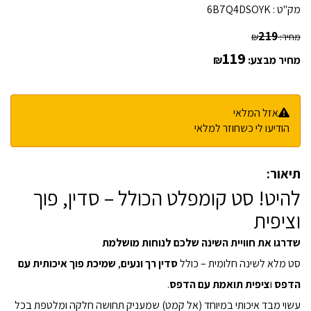
מק"ט :
6B7Q4DSOYK
219
מחיר:
₪
119
מחיר מבצע:
₪
אזל המלאי
הודיעו לי כשחוזר למלאי
תיאור:
להיט! סט קומפלט הכולל – סדין, פוך
וציפית
שדרגו את חוויית השינה שלכם לנוחות מושלמת
סט מלא לשינה חלומית – כולל
סדין רך ונעים
,
שמיכת פוך איכותית עם
הדפס
ו
ציפית תואמת עם הדפס
.
עשוי מבד איכותי במיוחד (אל קמט) שמעניק תחושה חלקה ומלטפת בכל