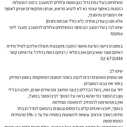
משלוחים בעלי נפח גדול כגון מוטות עלולים להתעכב בזמני המשלוח.
הזמנות באיסוף עצמי: נא לא להגיע מראש, אנחנו מתקשרים שניתן לאסוף
את המוצרים מהסניף,
אלא אם כן עודכן אחרת. (לא כולל שבתות וחגים)
שימו לב! בשל המצב הבטחוני המשלוחים עלולים להתעכב מעבר לימי
עסקים!
בסיום הרכישה הודעת אישור הזמנה וחשבונית תשלח אליכם למייל מידית
ראיתם מוצר שאהבתם ואין במלאי / רציתם כמות גדולה? צרו איתנו קשר
02-6731444
שימו לב:
אנו עושים מאמצים רבים להציג באתר תמונות המשקפות באופן המדויק
ביותר את צבעי המוצרים.
יחד עם זאת, בשל הבדלים בין צגי מחשב ומכשירים שונים, ייתכנו הבדלי
גוון בין המוצר כפי שהוא נראה על המסך לבין המוצר בפועל,
ואין באפשרותנו להתחייב להתאמה מוחלטת.
בנוסף, ייתכנו שינויים קלים בדפוסים ובגוונים בהתאם לגודל הנבחר.
מידות האורך והרוחב עשויות להשתנות בסטייה של עד כ-5% מהמידות
המפורסמות.