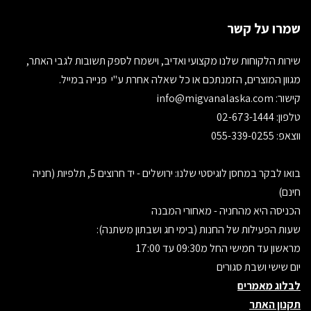
שמרו על קשר
שירות הלקוחות שלנו מקצועי ואדיב, וישמח לספק תשובות לגבי האתר,
מגוון המוצרים, הזמנתכם או כל שאלה אחרת ע"י פנייה במייל.
קישור:
info@migvanalaska.com
טלפון: 02-673-1444
ווצאפ: 055-339-0255
בואו לבקר במחסן לוגיסטי שלנו: ירושלים - יד חרוצים 5, תלפיות (חניה
חינם)
הכניסה היא מהחניה - מאחורי המבנה
שעות הפעילות של החנות (בימי חג ושבתון משתנה):
מראשון עד חמישי החל מ09:30 עד 17:00
יום שישי ושבת סגורים
לבלוג מאמרים
תקנון האתר