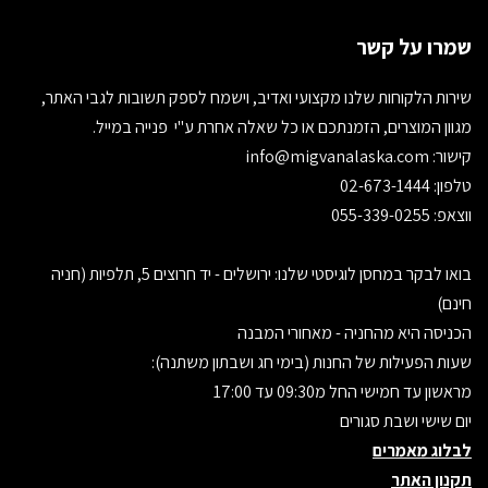
שמרו על קשר
שירות הלקוחות שלנו מקצועי ואדיב, וישמח לספק תשובות לגבי האתר,
מגוון המוצרים, הזמנתכם או כל שאלה אחרת ע"י פנייה במייל.
קישור:
info@migvanalaska.com
טלפון: 02-673-1444
ווצאפ: 055-339-0255
בואו לבקר במחסן לוגיסטי שלנו: ירושלים - יד חרוצים 5, תלפיות (חניה
חינם)
הכניסה היא מהחניה - מאחורי המבנה
שעות הפעילות של החנות (בימי חג ושבתון משתנה):
מראשון עד חמישי החל מ09:30 עד 17:00
יום שישי ושבת סגורים
לבלוג מאמרים
תקנון האתר