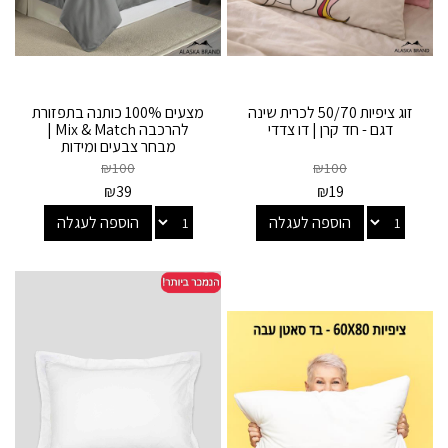
זוג ציפיות 50/70 לכרית שינה
מצעים 100% כותנה בתפזורת
דגם - חד קרן | דו צדדי
להרכבה Mix & Match |
מבחר צבעים ומידות
₪
100
₪
100
₪
39
₪
19
הוספה לעגלה
הוספה לעגלה