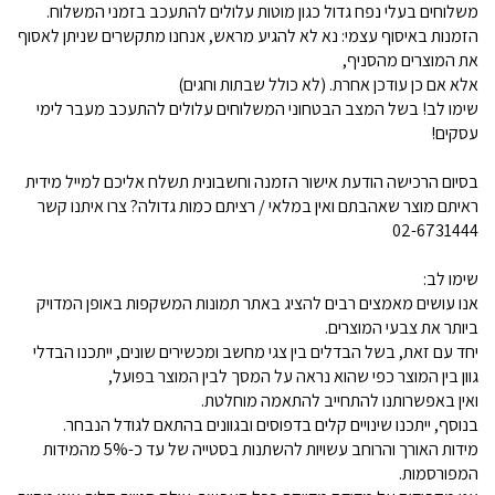
משלוחים בעלי נפח גדול כגון מוטות עלולים להתעכב בזמני המשלוח.
הזמנות באיסוף עצמי: נא לא להגיע מראש, אנחנו מתקשרים שניתן לאסוף
את המוצרים מהסניף,
אלא אם כן עודכן אחרת. (לא כולל שבתות וחגים)
שימו לב! בשל המצב הבטחוני המשלוחים עלולים להתעכב מעבר לימי
עסקים!
בסיום הרכישה הודעת אישור הזמנה וחשבונית תשלח אליכם למייל מידית
ראיתם מוצר שאהבתם ואין במלאי / רציתם כמות גדולה? צרו איתנו קשר
02-6731444
שימו לב:
אנו עושים מאמצים רבים להציג באתר תמונות המשקפות באופן המדויק
ביותר את צבעי המוצרים.
יחד עם זאת, בשל הבדלים בין צגי מחשב ומכשירים שונים, ייתכנו הבדלי
גוון בין המוצר כפי שהוא נראה על המסך לבין המוצר בפועל,
ואין באפשרותנו להתחייב להתאמה מוחלטת.
בנוסף, ייתכנו שינויים קלים בדפוסים ובגוונים בהתאם לגודל הנבחר.
מידות האורך והרוחב עשויות להשתנות בסטייה של עד כ-5% מהמידות
המפורסמות.