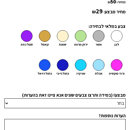
50
מחיר:
₪
29
מחיר מבצע:
₪
צבע במלאי לבחירה:
לבן
אפור
ירוק מרווה
שמנת
קאמל
סגול כהה
ורוד פוקסיה
תכלת
טורקיז
כחול נייבי
כחול רויאל
מבצע! (במידה ותרצו צבעים שונים אנא ציינו זאת בהערות)
הערות נוספות?