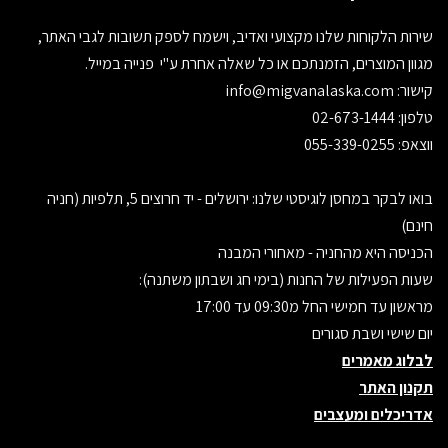
שירות הלקוחות שלנו מקצועי ואדיב, וישמח לספק תשובות לגבי האתר,
מגוון המוצרים, הזמנתכם או כל שאלה אחרת ע"י פנייה במייל.
קישור:
info@migvanalaska.com
טלפון: 02-673-1444
ווצאפ: 055-339-0255
בואו לבקר במחסן לוגיסטי שלנו: ירושלים - יד חרוצים 5, תלפיות (חניה
חינם)
הכניסה היא מהחניה - מאחורי המבנה
שעות הפעילות של החנות (בימי חג ושבתון משתנה):
מראשון עד חמישי החל מ09:30 עד 17:00
יום שישי ושבת סגורים
לבלוג מאמרים
תקנון האתר
אדריכלים ומעצבים