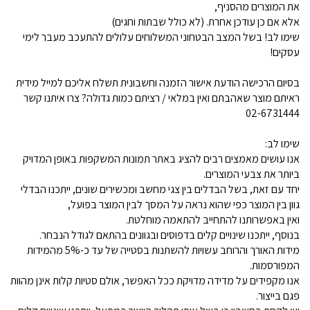
את המוצרים מהסניף,
אלא אם כן עודכן אחרת. (לא כולל שבתות וחגים)
שימו לב! בשל המצב הבטחוני המשלוחים עלולים להתעכב מעבר לימי
עסקים!
בסיום הרכישה הודעת אישור הזמנה וחשבונית תשלח אליכם למייל מידית
ראיתם מוצר שאהבתם ואין במלאי / רציתם כמות גדולה? צרו איתנו קשר
02-6731444
שימו לב:
אנו עושים מאמצים רבים להציג באתר תמונות המשקפות באופן המדויק
ביותר את צבעי המוצרים.
יחד עם זאת, בשל הבדלים בין צגי מחשב ומכשירים שונים, ייתכנו הבדלי
גוון בין המוצר כפי שהוא נראה על המסך לבין המוצר בפועל,
ואין באפשרותנו להתחייב להתאמה מוחלטת.
בנוסף, ייתכנו שינויים קלים בדפוסים ובגוונים בהתאם לגודל הנבחר.
מידות האורך והרוחב עשויות להשתנות בסטייה של עד כ-5% מהמידות
המפורסמות.
אנו מקפידים על מדידה מדויקת ככל האפשר, אולם סטיות קלות אינן מהוות
פגם בייצור.