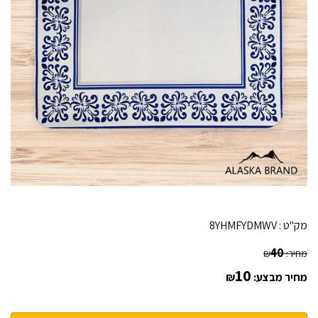
מק"ט :
8YHMFYDMWV
40
מחיר:
₪
10
מחיר מבצע:
₪