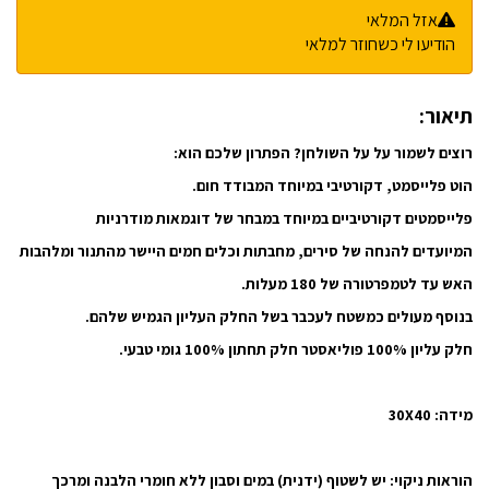
אזל המלאי
הודיעו לי כשחוזר למלאי
תיאור:
רוצים לשמור על על השולחן? הפתרון שלכם הוא:
הוט פלייסמט, דקורטיבי במיוחד המבודד חום.
פלייסמטים דקורטיביים במיוחד במבחר של דוגמאות מודרניות
המיועדים להנחה של סירים, מחבתות וכלים חמים היישר מהתנור ומלהבות
האש עד לטמפרטורה של 180 מעלות.
בנוסף מעולים כמשטח לעכבר בשל החלק העליון הגמיש שלהם.
חלק עליון 100% פוליאסטר חלק תחתון 100% גומי טבעי.
מידה: 30X40
הוראות ניקוי:
יש לשטוף (ידנית) במים וסבון ללא חומרי הלבנה ומרכך