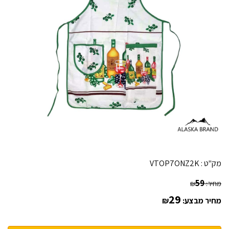
מק"ט :
VTOP7ONZ2K
59
מחיר:
₪
29
מחיר מבצע:
₪