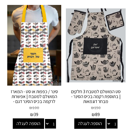
סט המושלם למטבח 3 חלקים
סינר / כפפות או סט - המארז
| בתוספת רקמה בכיס הסינר -
המושלם למטבח | אפשרות
מבחר דוגמאות
לרקמה בכיס הסינר דגם -
לימון
₪
100
₪
150
₪
39
₪
89
הוספה לעגלה
הוספה לעגלה