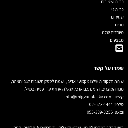
כריות ושמיכות
כריות נוי
שטיחים
מפות
מיוחדים שלנו
מבצעים
שמרו על קשר
שירות הלקוחות שלנו מקצועי ואדיב, וישמח לספק תשובות לגבי האתר,
מגוון המוצרים, הזמנתכם או כל שאלה אחרת ע"י פנייה במייל.
קישור:
info@migvanalaska.com
טלפון: 02-673-1444
ווצאפ: 055-339-0255
בואו לבקר במחסן לוגיסטי שלנו: ירושלים - יד חרוצים 5, תלפיות (חניה