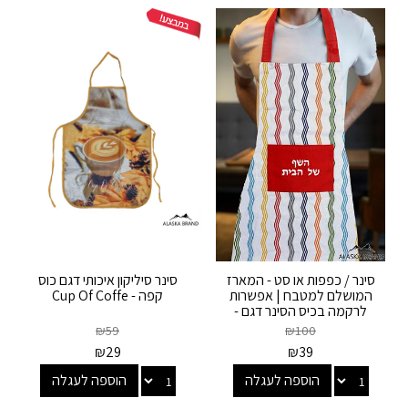
סינר / כפפות או סט - המארז
סינר סיליקון איכותי דגם כוס
המושלם למטבח | אפשרות
קפה - Cup Of Coffe
לרקמה בכיס הסינר דגם -
זיגזג
₪
59
₪
100
₪
29
₪
39
הוספה לעגלה
הוספה לעגלה