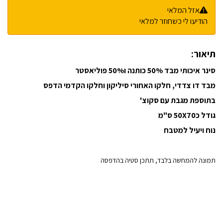
אזל המלאי
הודיעו לי כשחוזר למלאי
תיאור:
סינר איכותי מבד 50% כותנה ו50% פוליאסטר
מבד דו צדדי, חלקו האחורי סיליקון וחלקו הקדמי הדפס
בתוספת מגבת עם סקוצ'
גודל כ50X70 ס"מ
נוח ויעיל למטבח
תמונה להמחשה בלבד, תתכן סטיה בהדפסה