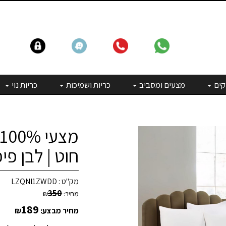
קים
מצעים ומסביב
כריות ושמיכות
כריות נוי
חוט | לבן פיפ
מק"ט :
LZQNI1ZWDD
350
מחיר:
₪
189
מחיר מבצע:
₪