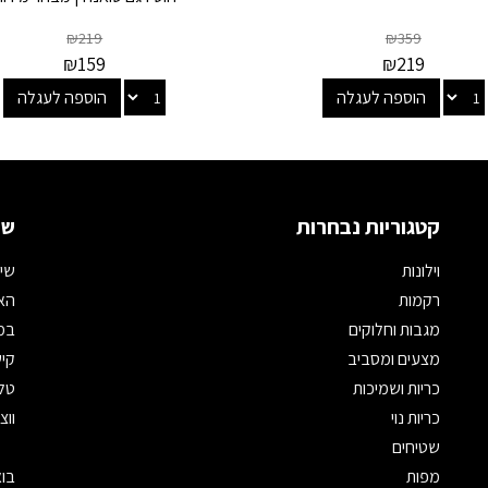
₪
219
₪
359
₪
159
₪
219
הוספה לעגלה
הוספה לעגלה
קטגוריות נבחרות
שמ
וילונות
שיר
רקמות
האת
מגבות וחלוקים
במי
מצעים ומסביב
קיש
כריות ושמיכות
טלפון: 
כריות נוי
ווצאפ: 
שטיחים
מפות