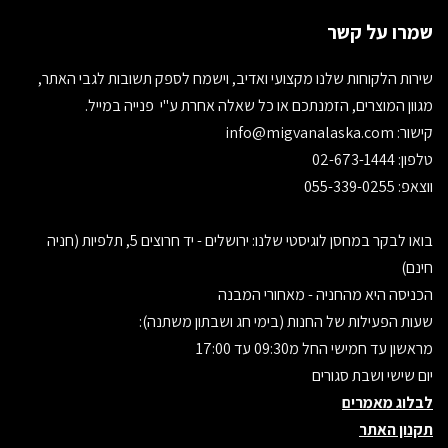
שמרו על קשר
שירות הלקוחות שלנו מקצועי ואדיב, וישמח לספק תשובות לגבי האתר,
מגוון המוצרים, הזמנתכם או כל שאלה אחרת ע"י פנייה במייל.
קישור:
info@migvanalaska.com
טלפון: 02-673-1444
ווצאפ: 055-339-0255
בואו לבקר במחסן לוגיסטי שלנו: ירושלים - יד חרוצים 5, תלפיות (חניה
חינם)
הכניסה היא מהחניה - מאחורי המבנה
שעות הפעילות של החנות (בימי חג ושבתון משתנה):
מראשון עד חמישי החל מ09:30 עד 17:00
יום שישי ושבת סגורים
לבלוג מאמרים
תקנון האתר