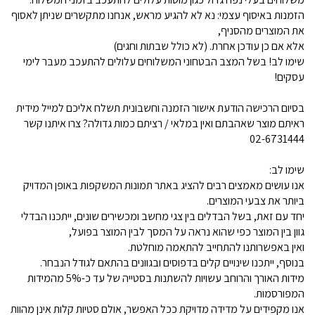
הזמנות באיסוף עצמי: נא לא להגיע מראש, אנחנו מתקשרים שניתן לאסוף
את המוצרים מהסניף,
אלא אם כן עודכן אחרת. (לא כולל שבתות וחגים)
שימו לב! בשל המצב הבטחוני המשלוחים עלולים להתעכב מעבר לימי
עסקים!
בסיום הרכישה הודעת אישור הזמנה וחשבונית תשלח אליכם למייל מידית
ראיתם מוצר שאהבתם ואין במלאי / רציתם כמות גדולה? צרו איתנו קשר
02-6731444
שימו לב:
אנו עושים מאמצים רבים להציג באתר תמונות המשקפות באופן המדויק
ביותר את צבעי המוצרים.
יחד עם זאת, בשל הבדלים בין צגי מחשב ומכשירים שונים, ייתכנו הבדלי
גוון בין המוצר כפי שהוא נראה על המסך לבין המוצר בפועל,
ואין באפשרותנו להתחייב להתאמה מוחלטת.
בנוסף, ייתכנו שינויים קלים בדפוסים ובגוונים בהתאם לגודל הנבחר.
מידות האורך והרוחב עשויות להשתנות בסטייה של עד כ-5% מהמידות
המפורסמות.
אנו מקפידים על מדידה מדויקת ככל האפשר, אולם סטיות קלות אינן מהוות