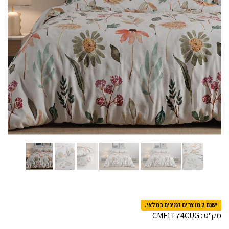
ישנם 2 מוצרים זמינים במלאי.
מק"ט :
CMF1T74CUG