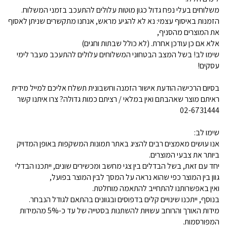
משלוחים בעלי נפח גדול כגון מוטות עלולים להתעכב בזמני המשלוח.
הזמנות באיסוף עצמי: נא לא להגיע מראש, אנחנו מתקשרים שניתן לאסוף
את המוצרים מהסניף,
אלא אם כן עודכן אחרת. (לא כולל שבתות וחגים)
שימו לב! בשל המצב הבטחוני המשלוחים עלולים להתעכב מעבר לימי
עסקים!
בסיום הרכישה הודעת אישור הזמנה וחשבונית תשלח אליכם למייל מידית
ראיתם מוצר שאהבתם ואין במלאי / רציתם כמות גדולה? צרו איתנו קשר
02-6731444
שימו לב:
אנו עושים מאמצים רבים להציג באתר תמונות המשקפות באופן המדויק
ביותר את צבעי המוצרים.
יחד עם זאת, בשל הבדלים בין צגי מחשב ומכשירים שונים, ייתכנו הבדלי
גוון בין המוצר כפי שהוא נראה על המסך לבין המוצר בפועל,
ואין באפשרותנו להתחייב להתאמה מוחלטת.
בנוסף, ייתכנו שינויים קלים בדפוסים ובגוונים בהתאם לגודל הנבחר.
מידות האורך והרוחב עשויות להשתנות בסטייה של עד כ-5% מהמידות
המפורסמות.