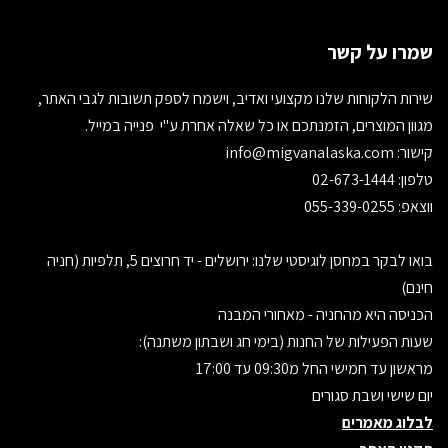
שמרו על קשר
שירות הלקוחות שלנו מקצועי ואדיב, וישמח לספק תשובות לגבי האתר,
מגוון המוצרים, הזמנתכם או כל שאלה אחרת ע"י פנייה במייל.
קישור:
info@migvanalaska.com
טלפון: 02-673-1444
ווצאפ: 055-339-0255
בואו לבקר במחסן לוגיסטי שלנו: ירושלים - יד חרוצים 5, תלפיות (חניה
חינם)
הכניסה היא מהחניה - מאחורי המבנה
שעות הפעילות של החנות (בימי חג ושבתון משתנה):
מראשון עד חמישי החל מ09:30 עד 17:00
יום שישי ושבת סגורים
לבלוג מאמרים