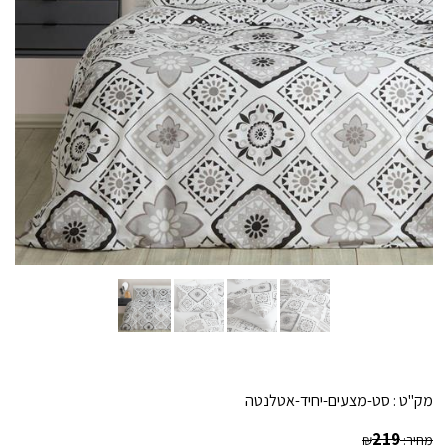
מק"ט :
סט-מצעים-יחיד-אטלנטה
219
מחיר:
₪