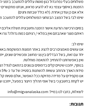
משלוחים בעלי נפח גדול כגון מוטות עלולים להתעכב בזמני ה
הזמנות באיסוף עצמי: נא לא להגיע מראש, אנחנו מתקשרים ש
אלא אם כן עודכן אחרת. (לא כולל שבתות וחגים)
שימו לב! בשל המצב הבטחוני המשלוחים עלולים להתעכב מע
בסיום הרכישה הודעת אישור הזמנה וחשבונית תשלח אליכם למ
ראיתם מוצר שאהבתם ואין במלאי / רציתם כמות גדולה? צרו איתנו קשר 
שימו לב:
אנו עושים מאמצים רבים להציג באתר תמונות המשקפות באופן
יחד עם זאת, בשל הבדלים בין צגי מחשב ומכשירים שונים, ייתכ
ואין באפשרותנו להתחייב להתאמה מוחלטת.
בנוסף, ייתכנו שינויים קלים בדפוסים ובגוונים בהתאם לגודל הנ
מידות האורך והרוחב עשויות להשתנות בסטייה של עד כ-5% מהמידות המפורסמות.
אנו מקפידים על מדידה מדויקת ככל האפשר, אולם סטיות קלות א
יש לקחת בחשבון כי בשל אופי תהליך הייצור במפעל, ייתכנו שינ
לשאלות, כתבו לנו במייל: info@migvanalaska.com
תגובות: