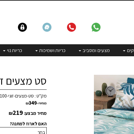
קים
מצעים ומסביב
כריות ושמיכות
כריות נוי
סט מצעים זוגי 100% כותנה 
מק"ט :
סט-מצעים-זוגי-100-כותנה-הרדוף
349
מחיר:
₪
219
מחיר מבצע:
₪
האם לארוז למתנה?