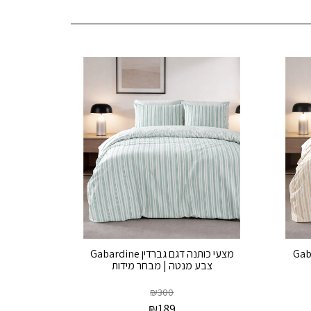
ן Gabardine
מצעי כותנה דגם גברדין Gabardine
צבע מנטה | מבחר מידות
₪
300
₪
189