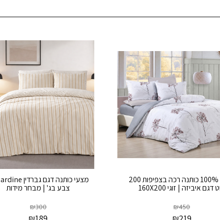
מצעי 100% כותנה רכה בצפיפות 200
מצעי כותנה דגם גברדי
 דגם איביזה | זוגי 160X200
צבע בג' | מבחר מידות
₪
300
₪
450
₪
189
₪
219