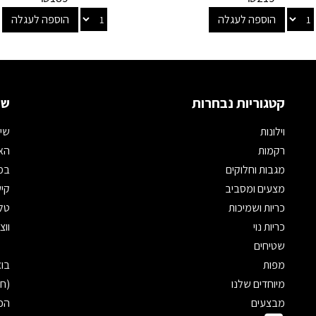
הוספה לעגלה
הוספה לעגלה
קטגוריות נבחרות
שמ
וילונות
שיר
רקמות
האת
מגבות וחלוקים
במי
מצעים ומסביב
קיש
כריות ושמיכות
טלפון: 
כריות נוי
ווצאפ: 
שטיחים
מפות
מיוחדים שלנו
(חנ
מבצעים
הכנ