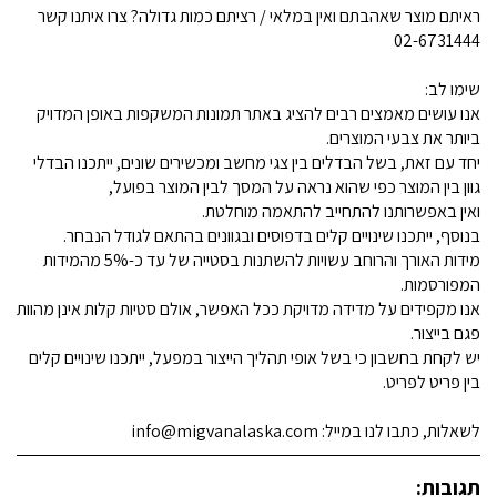
ראיתם מוצר שאהבתם ואין במלאי / רציתם כמות גדולה? צרו איתנו קשר
02-6731444
שימו לב:
אנו עושים מאמצים רבים להציג באתר תמונות המשקפות באופן המדויק
ביותר את צבעי המוצרים.
יחד עם זאת, בשל הבדלים בין צגי מחשב ומכשירים שונים, ייתכנו הבדלי
גוון בין המוצר כפי שהוא נראה על המסך לבין המוצר בפועל,
ואין באפשרותנו להתחייב להתאמה מוחלטת.
בנוסף, ייתכנו שינויים קלים בדפוסים ובגוונים בהתאם לגודל הנבחר.
מידות האורך והרוחב עשויות להשתנות בסטייה של עד כ-5% מהמידות
המפורסמות.
אנו מקפידים על מדידה מדויקת ככל האפשר, אולם סטיות קלות אינן מהוות
פגם בייצור.
יש לקחת בחשבון כי בשל אופי תהליך הייצור במפעל, ייתכנו שינויים קלים
בין פריט לפריט.
לשאלות, כתבו לנו במייל: info@migvanalaska.com
תגובות: