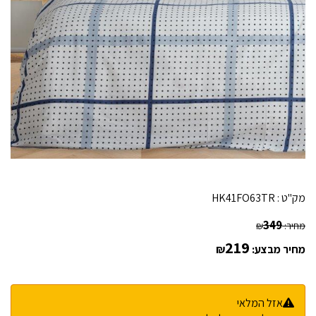
מק"ט :
HK41FO63TR
349
מחיר:
₪
219
מחיר מבצע:
₪
אזל המלאי