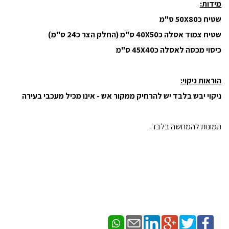
מידות:
שטיח כ50X80 ס"מ
שטיח צמוד אסלה כ40X50 ס"מ (החלק הצר כ24 ס"מ)
כיסוי מכסה לאסלה כ45X40 ס"מ
הוראות ניקוי:
ניקוי יבש בלבד יש להרחיק ממקור אש - אינו מכיל מעכבי בעירה
תמונות להמחשה בלבד.