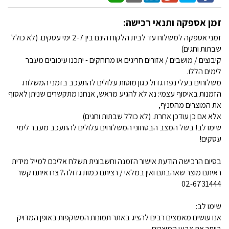
זמן אספקה ותנאי רכישה:
זמני אספקה למשלוח עד לבית הלקוח הינם בין 2-7 ימי עסקים. (לא כולל
שבתות וחגים)
קיבוצים / מושבים / אזורים חריגים או מרוחקים - יתכנו עיכובים מעבר
לימים הללו.
משלוחים בעלי נפח גדול כגון מוטות עלולים להתעכב בזמני המשלוח.
הזמנות באיסוף עצמי: נא לא להגיע מראש, אנחנו מתקשרים שניתן לאסוף
את המוצרים מהסניף,
אלא אם כן עודכן אחרת. (לא כולל שבתות וחגים)
שימו לב! בשל המצב הבטחוני המשלוחים עלולים להתעכב מעבר לימי
עסקים!
בסיום הרכישה הודעת אישור הזמנה וחשבונית תשלח אליכם למייל מידית
ראיתם מוצר שאהבתם ואין במלאי / רציתם כמות גדולה? צרו איתנו קשר
02-6731444
שימו לב:
אנו עושים מאמצים רבים להציג באתר תמונות המשקפות באופן המדויק
ביותר את צבעי המוצרים.