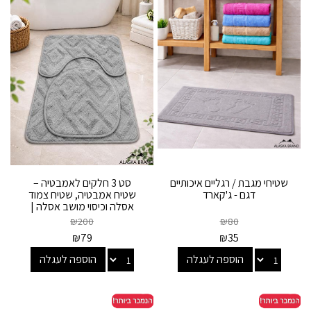
שטיחי מגבת / רגליים איכותיים
סט 3 חלקים לאמבטיה –
דגם - ג'קארד
שטיח אמבטיה, שטיח צמוד
אסלה וכיסוי מושב אסלה |
אואזיס Oasis...
₪
200
₪
80
₪
79
₪
35
הוספה לעגלה
הוספה לעגלה