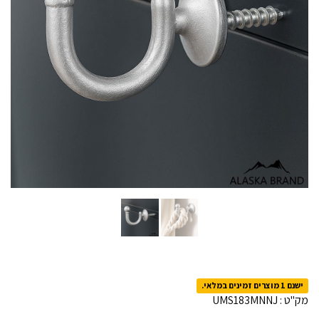
ישנם 1 מוצרים זמינים במלאי.
מק"ט :
UMS183MNNJ