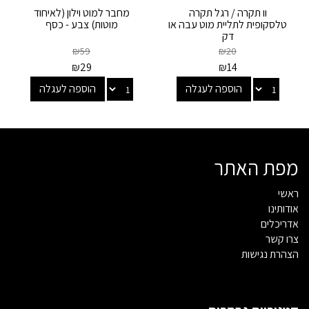
וו תקרה / רגל תקרה
מחבר למוט וילון (לאיחוד
טלסקופית לתליית מוט עבה או
מוטות) צבע - כסף
דק
₪
59
₪
20
₪
29
₪
14
הוספה לעגלה
הוספה לעגלה
מפת האתר
ראשי
אודותינו
אדריכלים
צרו קשר
הצהרת נגישות