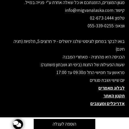
מגוון המוצרים, הזמנתכם או כל שאלה אחרת ע"י פנייה במייל.
קישור:
info@migvanalaska.com
טלפון: 02-673-1444
ווצאפ: 055-339-0255
בואו לבקר במחסן לוגיסטי שלנו: ירושלים - יד חרוצים 5, תלפיות (חניה
חינם)
הכניסה היא מהחניה - מאחורי המבנה
שעות הפעילות של החנות (בימי חג ושבתון משתנה):
מראשון עד חמישי החל מ09:30 עד 17:00
יום שישי ושבת סגורים
לבלוג מאמרים
תקנון האתר
אדריכלים ומעצבים
אתר זה מופעל באמצעות
קידום פלוס
בניית אתרים