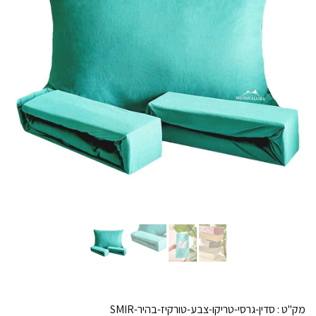
מק"ט :
סדין-גרסי-טריקו-צבע-טורקיז-בהיר-SMIR