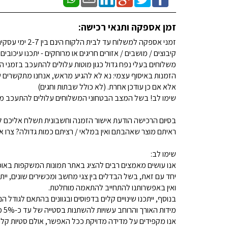
זמן אספקה ותנאי רכישה:
זמני אספקה למשלוח עד לבית הלקוח הינם בין 2-7 ימי עסקים. (לא כולל שבתות וחגים)
קיבוצים / מושבים / אזורים חריגים או מרוחקים - יתכנו עיכובים
משלוחים בעלי נפח גדול כגון מוטות עלולים להתעכב בזמני ה
הזמנות באיסוף עצמי: נא לא להגיע מראש, אנחנו מתקשרים ש
אלא אם כן עודכן אחרת. (לא כולל שבתות וחגים)
שימו לב! בשל המצב הבטחוני המשלוחים עלולים להתעכב מע
בסיום הרכישה הודעת אישור הזמנה וחשבונית תשלח אליכם למ
ראיתם מוצר שאהבתם ואין במלאי / רציתם כמות גדולה? צרו איתנו קשר 
שימו לב:
אנו עושים מאמצים רבים להציג באתר תמונות המשקפות באופן
יחד עם זאת, בשל הבדלים בין צגי מחשב ומכשירים שונים, ייתכ
ואין באפשרותנו להתחייב להתאמה מוחלטת.
בנוסף, ייתכנו שינויים קלים בדפוסים ובגוונים בהתאם לגודל הנ
מידות האורך והרוחב עשויות להשתנות בסטייה של עד כ-5% מהמידות המפורסמות.
אנו מקפידים על מדידה מדויקת ככל האפשר, אולם סטיות קלות א