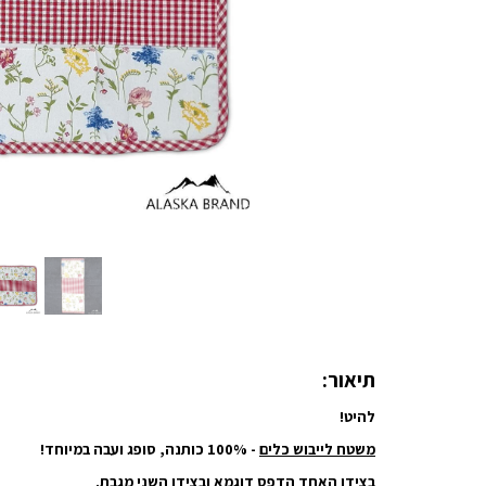
תיאור:
להיט!
משטח לייבוש כלים
- 100% כותנה, סופג ועבה במיוחד!
בצידו האחד הדפס דוגמא ובצידו השני מגבת.