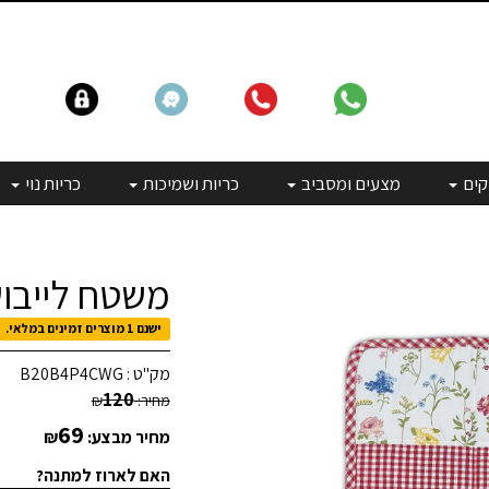
קים
מצעים ומסביב
כריות ושמיכות
כריות נוי
משטח לייבוש
ישנם 1 מוצרים זמינים במלאי.
מק"ט :
B20B4P4CWG
120
מחיר:
₪
69
מחיר מבצע:
₪
האם לארוז למתנה?