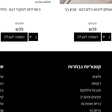
טחים לייבוש כלים דגם - סביון בג'
כיסוי ידיות למקרר דגם - תילת
₪
100
₪
120
₪
59
₪
59
הוספה לעגלה
הוספה לעגלה
קטגוריות נבחרות
שמ
וילונות
שיר
רקמות
האת
מגבות וחלוקים
במי
מצעים ומסביב
קיש
כריות ושמיכות
טלפון: 
כריות נוי
ווצאפ: 