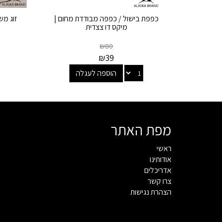
כפפת בישול / כפפה מבודדת מחום |
זוג מש
מיקס דו צצדית
₪
80
₪
39
הוספה לעגלה
מפת האתר
ראשי
אודותינו
אדריכלים
צרו קשר
הצהרת נגישות