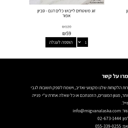
ן
זוג משטחים לייבוש כלים דגם - סביון
אפור
₪
120
₪
59
הוספה לעגלה
רו על קשר
ות הלקוחות שלנו מקצועי ואדיב, וישמח לספק תשובות לגבי
ר, מגוון המוצרים, הזמנתכם או כל שאלה אחרת ע"י פנייה
יל.
ור:
info@migvanalaska.com
02-673-1444
055-339-0255