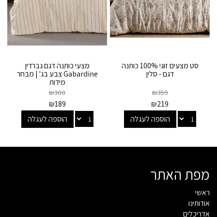
סט מצעים זוגי 100% כותנה
מצעי כותנה דגם גברדין
דגם - סלין
Gabardine צבע בג' | מבחר
מידות
₪
300
₪
359
₪
189
₪
219
הוספה לעגלה
הוספה לעגלה
מפת האתר
ראשי
אודותינו
אדריכלים