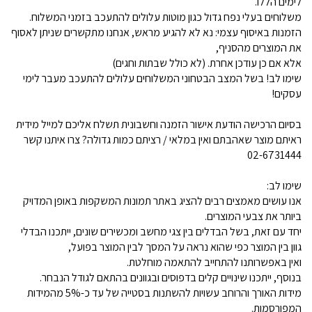
לימים הללו.
משלוחים בעלי נפח גדול כגון מוטות עלולים להתעכב בזמני המשלוח.
הזמנות באיסוף עצמי: נא לא להגיע מראש, אנחנו מתקשרים שניתן לאסוף
את המוצרים מהסניף,
אלא אם כן עודכן אחרת. (לא כולל שבתות וחגים)
שימו לב! בשל המצב הבטחוני המשלוחים עלולים להתעכב מעבר לימי
עסקים!
בסיום הרכישה הודעת אישור הזמנה וחשבונית תשלח אליכם למייל מידית
ראיתם מוצר שאהבתם ואין במלאי / רציתם כמות גדולה? צרו איתנו קשר
02-6731444
שימו לב:
אנו עושים מאמצים רבים להציג באתר תמונות המשקפות באופן המדויק
ביותר את צבעי המוצרים.
יחד עם זאת, בשל הבדלים בין צגי מחשב ומכשירים שונים, ייתכנו הבדלי
גוון בין המוצר כפי שהוא נראה על המסך לבין המוצר בפועל,
ואין באפשרותנו להתחייב להתאמה מוחלטת.
בנוסף, ייתכנו שינויים קלים בדפוסים ובגוונים בהתאם לגודל הנבחר.
מידות האורך והרוחב עשויות להשתנות בסטייה של עד כ-5% מהמידות
המפורסמות.