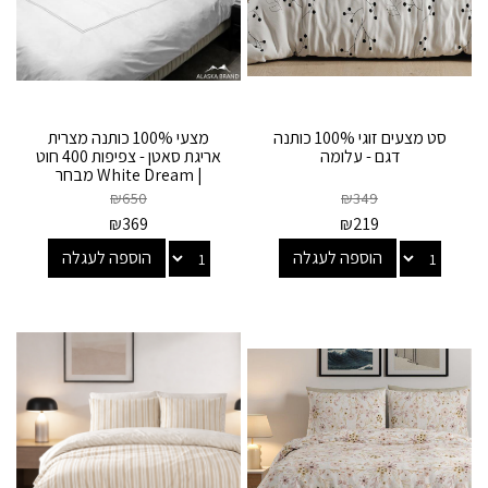
סט מצעים זוגי 100% כותנה
מצעי 100% כותנה מצרית
דגם - עלומה
אריגת סאטן - צפיפות 400 חוט
| White Dream מבחר
צבעים
₪
650
₪
349
₪
369
₪
219
הוספה לעגלה
הוספה לעגלה