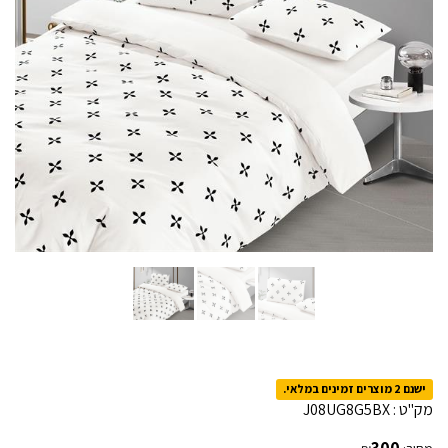
ישנם 2 מוצרים זמינים במלאי.
מק"ט :
J08UG8G5BX