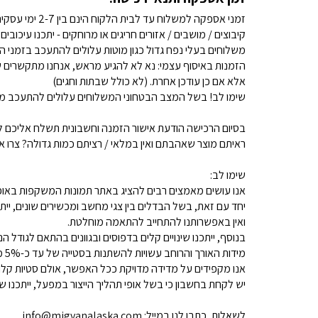
זמני אספקה למשלוח עד לבית הלקוח הינם בין 2-7 ימי עסקים. (לא כולל שבתות וחגים)
קיבוצים / מושבים / אזורים חריגים או מרוחקים - יתכנו עיכובים
משלוחים בעלי נפח גדול כגון מוטות עלולים להתעכב בזמני ה
הזמנות באיסוף עצמי: נא לא להגיע מראש, אנחנו מתקשרים ש
אלא אם כן עודכן אחרת. (לא כולל שבתות וחגים)
שימו לב! בשל המצב הבטחוני המשלוחים עלולים להתעכב מע
בסיום הרכישה הודעת אישור הזמנה וחשבונית תשלח אליכם למ
ראיתם מוצר שאהבתם ואין במלאי / רציתם כמות גדולה? צרו איתנו קשר 
שימו לב:
אנו עושים מאמצים רבים להציג באתר תמונות המשקפות באופן
יחד עם זאת, בשל הבדלים בין צגי מחשב ומכשירים שונים, ייתכ
ואין באפשרותנו להתחייב להתאמה מוחלטת.
בנוסף, ייתכנו שינויים קלים בדפוסים ובגוונים בהתאם לגודל הנ
מידות האורך והרוחב עשויות להשתנות בסטייה של עד כ-5% מהמידות המפורסמות.
אנו מקפידים על מדידה מדויקת ככל האפשר, אולם סטיות קלות א
יש לקחת בחשבון כי בשל אופי תהליך הייצור במפעל, ייתכנו שינ
לשאלות, כתבו לנו במייל: info@migvanalaska.com