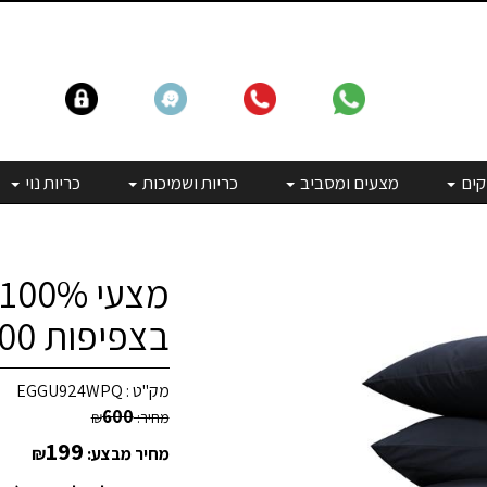
קים
מצעים ומסביב
כריות ושמיכות
כריות נוי
בצפיפות 300 חוט | כחול נייבי כהה
מק"ט :
EGGU924WPQ
600
מחיר:
₪
199
מחיר מבצע:
₪