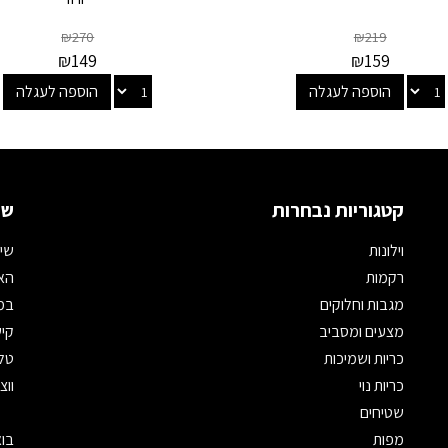
₪
270
₪
219
₪
149
₪
159
הוספה לעגלה
הוספה לעגלה
קטגוריות נבחרות
שמ
וילונות
שיר
רקמות
האת
מגבות וחלוקים
במי
מצעים ומסביב
קיש
כריות ושמיכות
טלפון: 
כריות נוי
ווצאפ: 
שטיחים
מפות