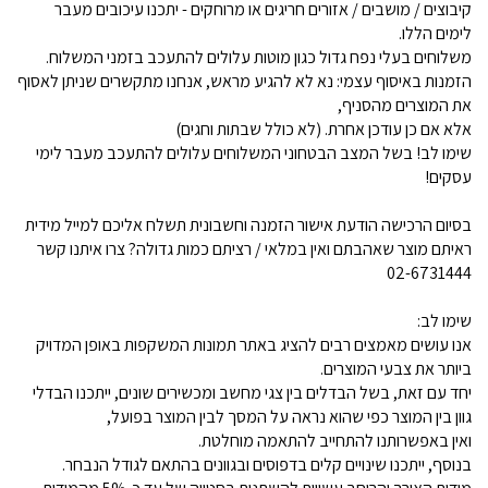
קיבוצים / מושבים / אזורים חריגים או מרוחקים - יתכנו עיכובים מעבר
לימים הללו.
משלוחים בעלי נפח גדול כגון מוטות עלולים להתעכב בזמני המשלוח.
הזמנות באיסוף עצמי: נא לא להגיע מראש, אנחנו מתקשרים שניתן לאסוף
את המוצרים מהסניף,
אלא אם כן עודכן אחרת. (לא כולל שבתות וחגים)
שימו לב! בשל המצב הבטחוני המשלוחים עלולים להתעכב מעבר לימי
עסקים!
בסיום הרכישה הודעת אישור הזמנה וחשבונית תשלח אליכם למייל מידית
ראיתם מוצר שאהבתם ואין במלאי / רציתם כמות גדולה? צרו איתנו קשר
02-6731444
שימו לב:
אנו עושים מאמצים רבים להציג באתר תמונות המשקפות באופן המדויק
ביותר את צבעי המוצרים.
יחד עם זאת, בשל הבדלים בין צגי מחשב ומכשירים שונים, ייתכנו הבדלי
גוון בין המוצר כפי שהוא נראה על המסך לבין המוצר בפועל,
ואין באפשרותנו להתחייב להתאמה מוחלטת.
בנוסף, ייתכנו שינויים קלים בדפוסים ובגוונים בהתאם לגודל הנבחר.