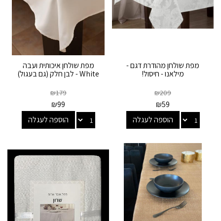
מפת שולחן מהודרת דגם -
מפת שולחן איכותית ועבה
מילאנו - חיסול!
White - לבן חלק (גם בעגול)
₪
179
₪
209
₪
99
₪
59
הוספה לעגלה
הוספה לעגלה