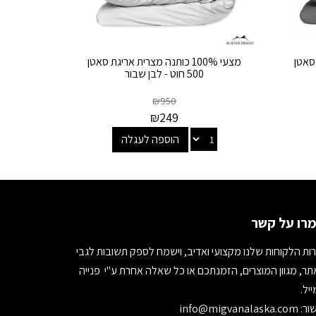
ת סאטן
מצעי 100% כותנה מצרית אריגת סאטן
500 חוט - לבן שבור
₪
950
₪
249
הוספה לעגלה
רו על קשר
ות הלקוחות שלנו מקצועי ואדיב, וישמח לספק תשובות לגבי
ר, מגוון המוצרים, הזמנתכם או כל שאלה אחרת ע"י פנייה
יל.
ור:
info@migvanalaska.com