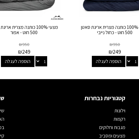
מצעי 100% כותנה מצרית אריגת סאטן
מצעי 100% כותנה מצרית אריג
500 חוט - כחול נייבי
500 חוט - אפור
₪
950
₪
950
₪
249
₪
249
הוספה לעגלה
הוספה לעגלה
קטגוריות נבחרות
שמ
וילונות
שיר
רקמות
האת
מגבות וחלוקים
במי
מצעים ומסביב
קיש