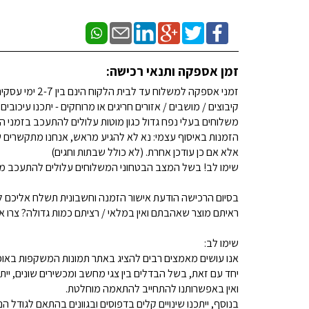
זמן אספקה ותנאי רכישה:
זמני אספקה למשלוח עד לבית הלקוח הינם בין 2-7 ימי עסקים. (לא כולל שבתות וחגים)
קיבוצים / מושבים / אזורים חריגים או מרוחקים - יתכנו עיכובים
משלוחים בעלי נפח גדול כגון מוטות עלולים להתעכב בזמני ה
הזמנות באיסוף עצמי: נא לא להגיע מראש, אנחנו מתקשרים ש
אלא אם כן עודכן אחרת. (לא כולל שבתות וחגים)
שימו לב! בשל המצב הבטחוני המשלוחים עלולים להתעכב מע
בסיום הרכישה הודעת אישור הזמנה וחשבונית תשלח אליכם למ
ראיתם מוצר שאהבתם ואין במלאי / רציתם כמות גדולה? צרו איתנו קשר 
שימו לב:
אנו עושים מאמצים רבים להציג באתר תמונות המשקפות באופן
יחד עם זאת, בשל הבדלים בין צגי מחשב ומכשירים שונים, ייתכ
ואין באפשרותנו להתחייב להתאמה מוחלטת.
בנוסף, ייתכנו שינויים קלים בדפוסים ובגוונים בהתאם לגודל הנ