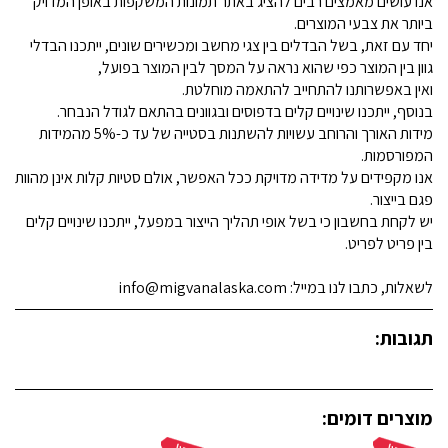
אנו עושים מאמצים רבים להציג באתר תמונות המשקפות באופן המדויק
ביותר את צבעי המוצרים.
יחד עם זאת, בשל הבדלים בין צגי מחשב ומכשירים שונים, ייתכנו הבדלי
גוון בין המוצר כפי שהוא נראה על המסך לבין המוצר בפועל,
ואין באפשרותנו להתחייב להתאמה מוחלטת.
בנוסף, ייתכנו שינויים קלים בדפוסים ובגוונים בהתאם לגודל הנבחר.
מידות האורך והרוחב עשויות להשתנות בסטייה של עד כ-5% מהמידות
המפורסמות.
אנו מקפידים על מדידה מדויקת ככל האפשר, אולם סטיות קלות אינן מהוות
פגם בייצור.
יש לקחת בחשבון כי בשל אופי תהליך הייצור במפעל, ייתכנו שינויים קלים
בין פריט לפריט.
לשאלות, כתבו לנו במייל: info@migvanalaska.com
תגובות:
מוצרים דומים: