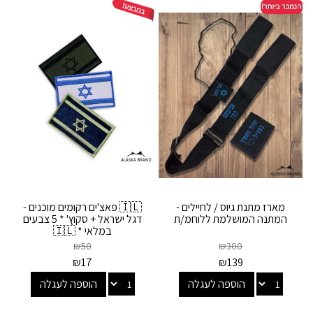
מארז מתנת גיוס / לחיילים -
🇮🇱 פאצ'ים רקומים מוכנים -
המתנה המושלמת ללוחמ/ת
דגל ישראל + סקוץ' * 5 צבעים
במלאי * 🇮🇱
₪
50
₪
300
₪
17
₪
139
הוספה לעגלה
הוספה לעגלה