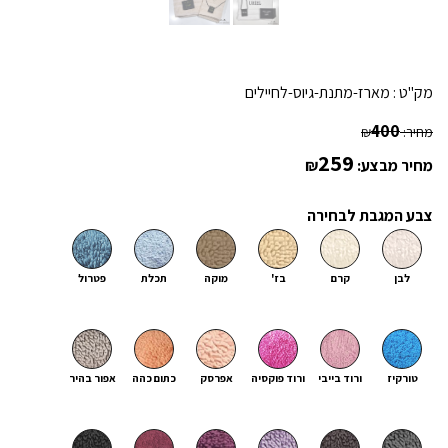
מק"ט :
מארז-מתנת-גיוס-לחיילים
400
מחיר:
₪
259
מחיר מבצע:
₪
צבע המגבת לבחירה
לבן
קרם
בז'
מוקה
תכלת
פטרול
טורקיז
ורוד בייבי
ורוד פוקסיה
אפרסק
כתום כהה
אפור בהיר