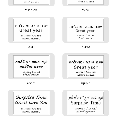
אריאל
פרנקרוייל
קליברי
רוביק
קומיקס
יד ברש