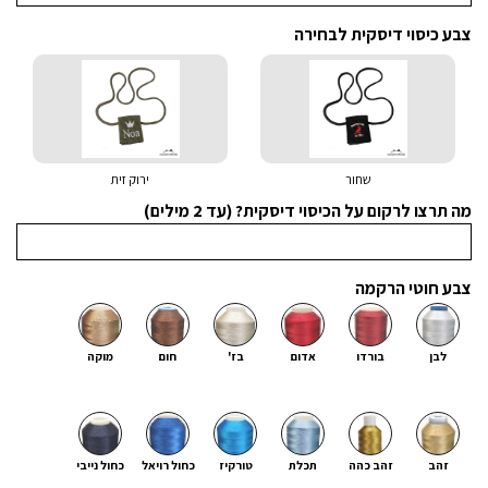
צבע כיסוי דיסקית לבחירה
שחור
ירוק זית
מה תרצו לרקום על הכיסוי דיסקית? (עד 2 מילים)
צבע חוטי הרקמה
לבן
בורדו
אדום
בז'
חום
מוקה
זהב
זהב כהה
תכלת
טורקיז
כחול רויאל
כחול נייבי