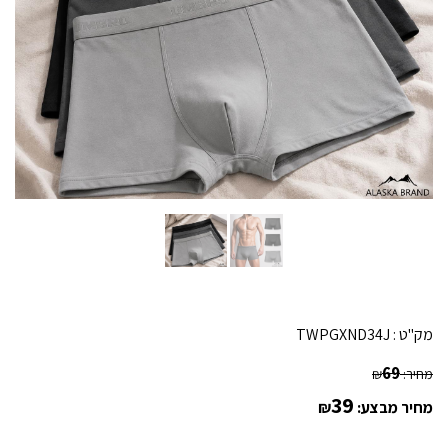
מק"ט :
TWPGXND34J
69
מחיר:
₪
39
מחיר מבצע:
₪