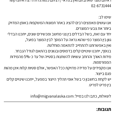
ראיתם מוצר שאהבתם ואין במלאי / רציתם כמות גדולה? צרו איתנו קשר
02-6731444
שימו לב:
אנו עושים מאמצים רבים להציג באתר תמונות המשקפות באופן המדויק
ביותר את צבעי המוצרים.
יחד עם זאת, בשל הבדלים בין צגי מחשב ומכשירים שונים, ייתכנו הבדלי
גוון בין המוצר כפי שהוא נראה על המסך לבין המוצר בפועל,
ואין באפשרותנו להתחייב להתאמה מוחלטת.
בנוסף, ייתכנו שינויים קלים בדפוסים ובגוונים בהתאם לגודל הנבחר.
מידות האורך והרוחב עשויות להשתנות בסטייה של עד כ-5% מהמידות
המפורסמות.
אנו מקפידים על מדידה מדויקת ככל האפשר, אולם סטיות קלות אינן מהוות
פגם בייצור.
יש לקחת בחשבון כי בשל אופי תהליך הייצור במפעל, ייתכנו שינויים קלים
בין פריט לפריט.
לשאלות, כתבו לנו במייל: info@migvanalaska.com
תגובות: