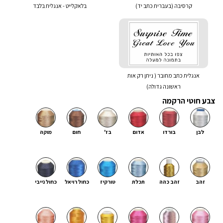
קרסיבה (בעברית כתב יד)
בלאקלייט - אנגלית בלבד
אנגלית כתב מחובר ( ניתן רק אות
ראשונה גדולה)
צבע חוטי הרקמה
לבן
בורדו
אדום
בז'
חום
מוקה
זהב
זהב כהה
תכלת
טורקיז
כחול רויאל
כחול נייבי