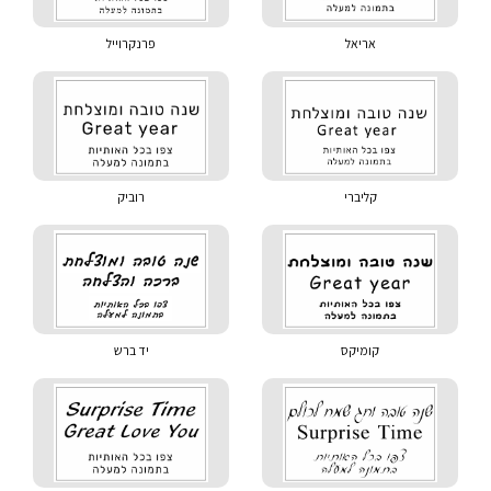
אריאל
פרנקרוייל
קליברי
רוביק
קומיקס
יד ברש