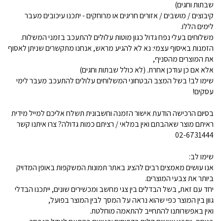
שבתות וחגים)
קיבוצים / מושבים / אזורים חריגים או מרוחקים - יתכנו עיכובים מעבר
לימים הללו.
משלוחים בעלי נפח גדול כגון מוטות עלולים להתעכב בזמני המשלוח.
הזמנות באיסוף עצמי: נא לא להגיע מראש, אנחנו מתקשרים שניתן לאסוף
את המוצרים מהסניף,
אלא אם כן עודכן אחרת. (לא כולל שבתות וחגים)
שימו לב! בשל המצב הבטחוני המשלוחים עלולים להתעכב מעבר לימי
עסקים!
בסיום הרכישה הודעת אישור הזמנה וחשבונית תשלח אליכם למייל מידית
ראיתם מוצר שאהבתם ואין במלאי / רציתם כמות גדולה? צרו איתנו קשר
02-6731444
שימו לב:
אנו עושים מאמצים רבים להציג באתר תמונות המשקפות באופן המדויק
ביותר את צבעי המוצרים.
יחד עם זאת, בשל הבדלים בין צגי מחשב ומכשירים שונים, ייתכנו הבדלי
גוון בין המוצר כפי שהוא נראה על המסך לבין המוצר בפועל,
ואין באפשרותנו להתחייב להתאמה מוחלטת.