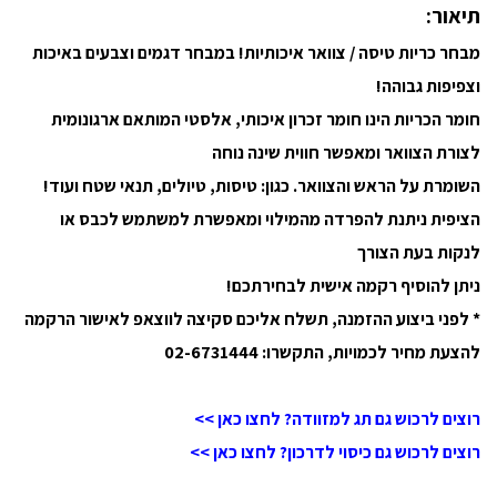
תיאור:
מבחר כריות טיסה / צוואר איכותיות! במבחר דגמים וצבעים באיכות
וצפיפות גבוהה!
חומר הכריות הינו חומר זכרון איכותי, אלסטי המותאם ארגונומית
לצורת הצוואר ומאפשר חווית שינה נוחה
השומרת על הראש והצוואר. כגון: טיסות, טיולים, תנאי שטח ועוד!
הציפית ניתנת להפרדה מהמילוי ומאפשרת למשתמש לכבס או
לנקות בעת הצורך
ניתן להוסיף רקמה אישית לבחירתכם!
* לפני ביצוע ההזמנה, תשלח אליכם סקיצה לווצאפ לאישור הרקמה
להצעת מחיר לכמויות, התקשרו: 02-6731444
רוצים לרכוש גם תג למזוודה? לחצו כאן >>
רוצים לרכוש גם כיסוי לדרכון? לחצו כאן >>