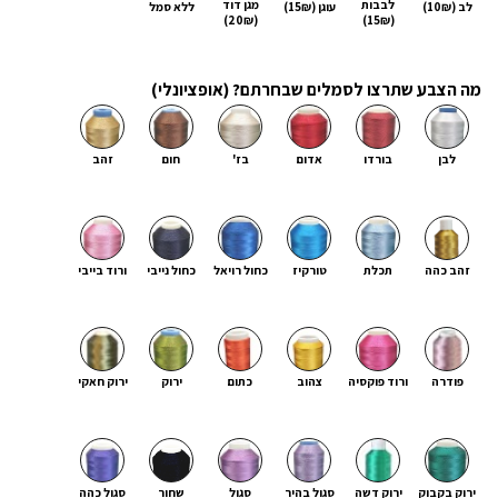
לבבות
מגן דוד
לב (10₪)
עוגן (15₪)
ללא סמל
(20₪)
(15₪)
מה הצבע שתרצו לסמלים שבחרתם? (אופציונלי)
לבן
בורדו
אדום
בז'
חום
זהב
זהב כהה
תכלת
טורקיז
כחול רויאל
כחול נייבי
ורוד בייבי
פודרה
ורוד פוקסיה
צהוב
כתום
ירוק
ירוק חאקי
ירוק בקבוק
ירוק דשה
סגול בהיר
סגול
שחור
סגול כהה