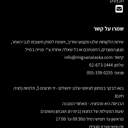
מבצעים
שמרו על קשר
שירות הלקוחות שלנו מקצועי ואדיב, וישמח לספק תשובות לגבי האתר,
מגוון המוצרים, הזמנתכם או כל שאלה אחרת ע"י פנייה במייל.
קישור:
info@migvanalaska.com
טלפון: 02-673-1444
ווצאפ: 055-339-0255
בואו לבקר במחסן לוגיסטי שלנו: ירושלים - יד חרוצים 5, תלפיות (חניה
חינם)
הכניסה היא מהחניה - מאחורי המבנה
שעות הפעילות של החנות (בימי חג ושבתון משתנה):
מראשון עד חמישי החל מ09:30 עד 17:00
יום שישי ושבת סגורים