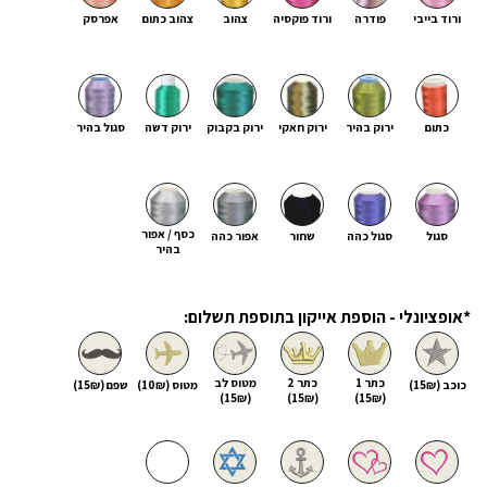
ורוד בייבי
פודרה
ורוד פוקסיה
צהוב
צהוב כתום
אפרסק
כתום
ירוק בהיר
ירוק חאקי
ירוק בקבוק
ירוק דשה
סגול בהיר
כסף / אפור
סגול
סגול כהה
שחור
אפור כהה
בהיר
*אופציונלי - הוספת אייקון בתוספת תשלום:
כתר 1
כתר 2
מטוס לב
כוכב (15₪)
מטוס (10₪)
שפם (15₪)
(15₪)
(15₪)
(15₪)