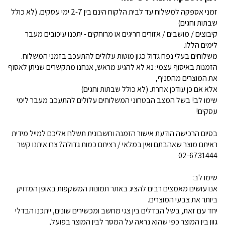
זמני אספקה למשלוח עד לבית הלקוח הינם בין 2-7 ימי עסקים. (לא כולל
שבתות וחגים)
קיבוצים / מושבים / אזורים חריגים או מרוחקים - יתכנו עיכובים מעבר
לימים הללו.
משלוחים בעלי נפח גדול כגון מוטות עלולים להתעכב בזמני המשלוח.
הזמנות באיסוף עצמי: נא לא להגיע מראש, אנחנו מתקשרים שניתן לאסוף
את המוצרים מהסניף,
אלא אם כן עודכן אחרת. (לא כולל שבתות וחגים)
שימו לב! בשל המצב הבטחוני המשלוחים עלולים להתעכב מעבר לימי
עסקים!
בסיום הרכישה הודעת אישור הזמנה וחשבונית תשלח אליכם למייל מידית
ראיתם מוצר שאהבתם ואין במלאי / רציתם כמות גדולה? צרו איתנו קשר
02-6731444
שימו לב:
אנו עושים מאמצים רבים להציג באתר תמונות המשקפות באופן המדויק
ביותר את צבעי המוצרים.
יחד עם זאת, בשל הבדלים בין צגי מחשב ומכשירים שונים, ייתכנו הבדלי
גוון בין המוצר כפי שהוא נראה על המסך לבין המוצר בפועל,