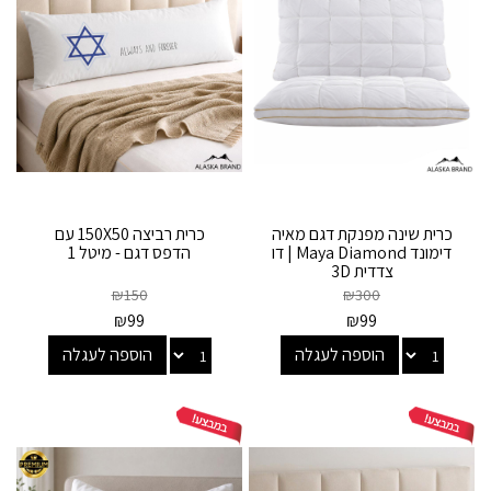
כרית שינה מפנקת דגם מאיה
כרית רביצה 150X50 עם
דימונד Maya Diamond | דו
הדפס דגם - מיטל 1
צדדית 3D
₪
150
₪
300
₪
99
₪
99
הוספה לעגלה
הוספה לעגלה