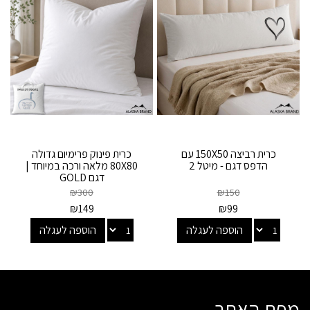
כרית רביצה 150X50 עם
כרית פינוק פרימיום גדולה
הדפס דגם - מיטל 2
80X80 מלאה ורכה במיוחד |
דגם GOLD
₪
300
₪
150
₪
149
₪
99
הוספה לעגלה
הוספה לעגלה
מפת האתר