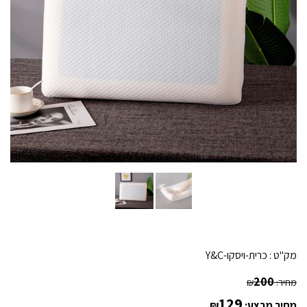
מק"ט :
כרית-ויסקו-Y&C
200
מחיר:
₪
129
מחיר מבצע:
₪