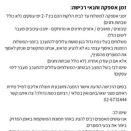
זמן אספקה ותנאי רכישה:
זמני אספקה למשלוח עד לבית הלקוח הינם בין 2-7 ימי עסקים. (לא כולל
שבתות וחגים)
קיבוצים / מושבים / אזורים חריגים או מרוחקים - יתכנו עיכובים מעבר
לימים הללו.
משלוחים בעלי נפח גדול כגון מוטות עלולים להתעכב בזמני המשלוח.
הזמנות באיסוף עצמי: נא לא להגיע מראש, אנחנו מתקשרים שניתן לאסוף
את המוצרים מהסניף,
אלא אם כן עודכן אחרת. (לא כולל שבתות וחגים)
שימו לב! בשל המצב הבטחוני המשלוחים עלולים להתעכב מעבר לימי
עסקים!
בסיום הרכישה הודעת אישור הזמנה וחשבונית תשלח אליכם למייל מידית
ראיתם מוצר שאהבתם ואין במלאי / רציתם כמות גדולה? צרו איתנו קשר
02-6731444
שימו לב:
אנו עושים מאמצים רבים להציג באתר תמונות המשקפות באופן המדויק
ביותר את צבעי המוצרים.