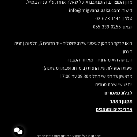
מגוון המוצרים, הזמנתכם או כל שאלה אחרת ע"י פנייה במייל.
קישור:
info@migvanalaska.com
טלפון: 02-673-1444
ווצאפ: 055-339-0255
בואו לבקר במחסן לוגיסטי שלנו: ירושלים - יד חרוצים 5, תלפיות (חניה
חינם)
הכניסה היא מהחניה - מאחורי המבנה
שעות הפעילות של החנות (בימי חג ושבתון משתנה):
מראשון עד חמישי החל מ09:30 עד 17:00
יום שישי ושבת סגורים
לבלוג מאמרים
תקנון האתר
אדריכלים ומעצבים
אתר זה מופעל באמצעות
קידום פלוס
בניית אתרים