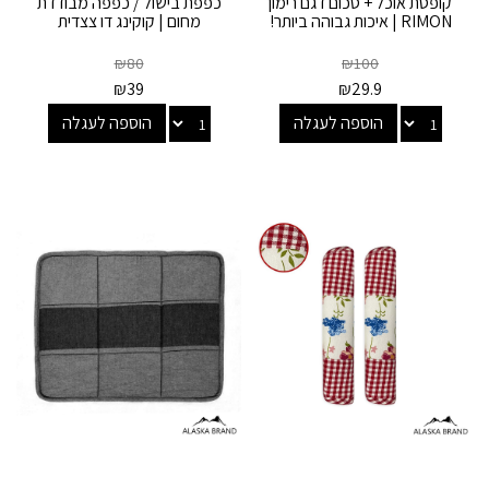
קופסת אוכל + סכום דגם רימון
כפפת בישול / כפפה מבודדת
RIMON | איכות גבוהה ביותר!
מחום | קוקינג דו צצדית
₪
80
₪
100
₪
39
₪
29.9
הוספה לעגלה
הוספה לעגלה