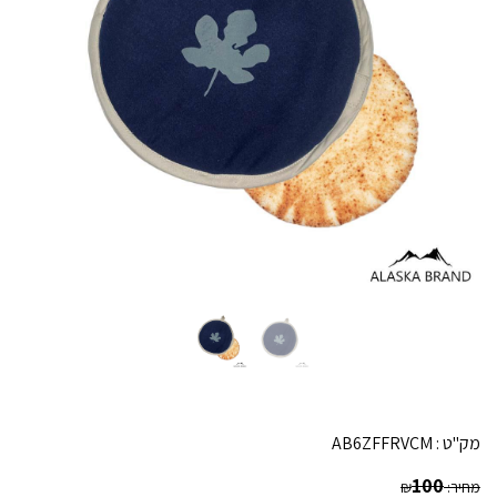
מק"ט :
AB6ZFFRVCM
100
מחיר:
₪