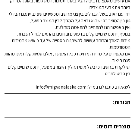
אנו עושים מאמצים רבים להציג באתר תמונות המשקפות באופן המדויק
ביותר את צבעי המוצרים.
יחד עם זאת, בשל הבדלים בין צגי מחשב ומכשירים שונים, ייתכנו הבדלי
גוון בין המוצר כפי שהוא נראה על המסך לבין המוצר בפועל,
ואין באפשרותנו להתחייב להתאמה מוחלטת.
בנוסף, ייתכנו שינויים קלים בדפוסים ובגוונים בהתאם לגודל הנבחר.
מידות האורך והרוחב עשויות להשתנות בסטייה של עד כ-5% מהמידות
המפורסמות.
אנו מקפידים על מדידה מדויקת ככל האפשר, אולם סטיות קלות אינן מהוות
פגם בייצור.
יש לקחת בחשבון כי בשל אופי תהליך הייצור במפעל, ייתכנו שינויים קלים
בין פריט לפריט.
לשאלות, כתבו לנו במייל: info@migvanalaska.com
תגובות:
מוצרים דומים: