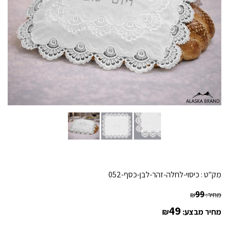
מק"ט :
כיסוי-לחלה-זהר-לבן-כסף-052
99
מחיר:
₪
49
מחיר מבצע:
₪