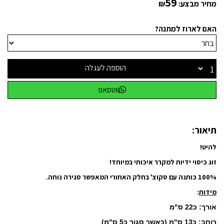
59
מחיר מבצע:
₪
האם לארוז למתנה?
הוספה לעגלה
ווטסאפ
תיאור:
להיט!
זוג כיסוי ידיות
למקרר איכותי במיוחד!
100% כותנה עם סקוצ' בחלק האחורי המאפשר סגירה נוחה.
מידות
:
אורך: כ22 ס"מ
רוחב: כ13 ס"מ (כאשר סגור כ5 ס"מ)