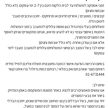
זמני אספקה למשלוח עד לבית הלקוח הינם בין 2-7 ימי עסקים. (לא כולל
שבתות וחגים)
קיבוצים / מושבים / אזורים חריגים או מרוחקים - יתכנו עיכובים מעבר
לימים הללו.
משלוחים בעלי נפח גדול כגון מוטות עלולים להתעכב בזמני המשלוח.
הזמנות באיסוף עצמי: נא לא להגיע מראש, אנחנו מתקשרים שניתן לאסוף
את המוצרים מהסניף,
אלא אם כן עודכן אחרת. (לא כולל שבתות וחגים)
שימו לב! בשל המצב הבטחוני המשלוחים עלולים להתעכב מעבר לימי
עסקים!
בסיום הרכישה הודעת אישור הזמנה וחשבונית תשלח אליכם למייל מידית
ראיתם מוצר שאהבתם ואין במלאי / רציתם כמות גדולה? צרו איתנו קשר
02-6731444
שימו לב:
אנו עושים מאמצים רבים להציג באתר תמונות המשקפות באופן המדויק
ביותר את צבעי המוצרים.
יחד עם זאת, בשל הבדלים בין צגי מחשב ומכשירים שונים, ייתכנו הבדלי
גוון בין המוצר כפי שהוא נראה על המסך לבין המוצר בפועל,