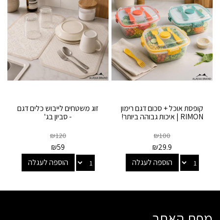
קופסת אוכל + סכום דגם רימון
זוג משטחים לייבוש כלים דגם
RIMON | איכות גבוהה ביותר!
- סביון בג'
₪
120
₪
100
₪
59
₪
29.9
הוספה לעגלה
הוספה לעגלה
מפת האתר