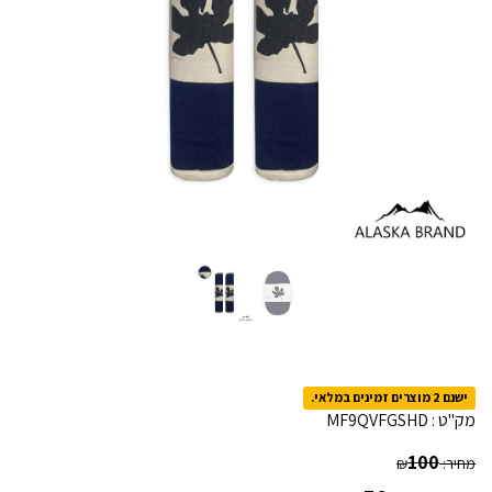
ישנם 2 מוצרים זמינים במלאי.
מק"ט :
MF9QVFGSHD
100
מחיר:
₪