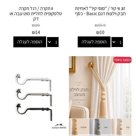
זוג ווי קיר / "סוסי קיר" לאחיזת
וו תקרה / רגל תקרה
חבק וילונות דגם Basic - כסף
טלסקופית לתליית מוט עבה או
דק
₪
20
₪
15.9
₪
14
₪
10
הוספה לעגלה
הוספה לעגלה