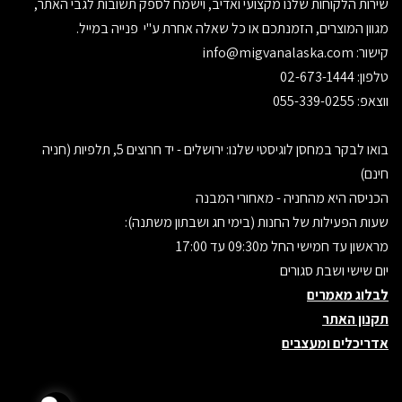
שירות הלקוחות שלנו מקצועי ואדיב, וישמח לספק תשובות לגבי האתר,
מגוון המוצרים, הזמנתכם או כל שאלה אחרת ע"י פנייה במייל.
קישור:
info@migvanalaska.com
טלפון: 02-673-1444
ווצאפ: 055-339-0255
בואו לבקר במחסן לוגיסטי שלנו: ירושלים - יד חרוצים 5, תלפיות (חניה
חינם)
הכניסה היא מהחניה - מאחורי המבנה
שעות הפעילות של החנות (בימי חג ושבתון משתנה):
מראשון עד חמישי החל מ09:30 עד 17:00
יום שישי ושבת סגורים
לבלוג מאמרים
תקנון האתר
אדריכלים ומעצבים