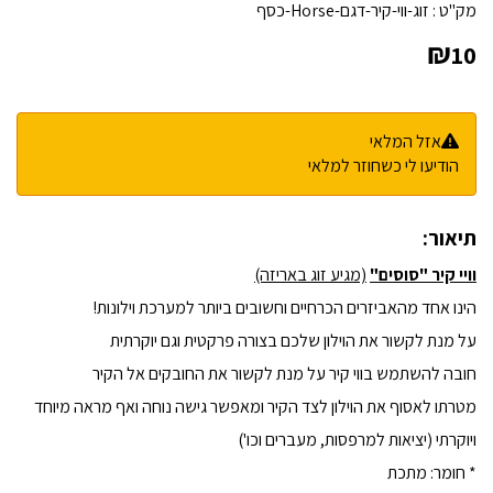
מק"ט :
זוג-ווי-קיר-דגם-Horse-כסף
₪
10
אזל המלאי
הודיעו לי כשחוזר למלאי
תיאור:
וויי קיר "סוסים"
(מגיע זוג באריזה)
הינו אחד מהאביזרים הכרחיים וחשובים ביותר למערכת וילונות!
על מנת לקשור את הוילון שלכם בצורה פרקטית וגם יוקרתית
חובה להשתמש בווי קיר על מנת לקשור את החובקים אל הקיר
מטרתו לאסוף את הוילון לצד הקיר ומאפשר גישה נוחה ואף מראה מיוחד
ויוקרתי (יציאות למרפסות, מעברים וכו')
* חומר: מתכת