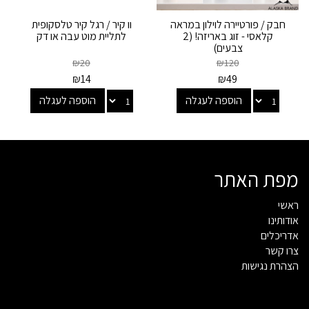
חבק / פורטיירה לוילון במראה
וו קיר / רגל קיר טלסקופית
קלאסי - זוג באריזה! (2
לתליית מוט עבה או דק
צבעים)
₪
20
₪
120
₪
14
₪
49
הוספה לעגלה
הוספה לעגלה
מפת האתר
ראשי
אודותינו
אדריכלים
צרו קשר
הצהרת נגישות