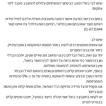
שימו לב! בשל המצב הבטחוני המשלוחים עלולים להתעכב מעבר לימי
עסקים!
בסיום הרכישה הודעת אישור הזמנה וחשבונית תשלח אליכם למייל מידית
ראיתם מוצר שאהבתם ואין במלאי / רציתם כמות גדולה? צרו איתנו קשר
02-6731444
שימו לב:
אנו עושים מאמצים רבים להציג באתר תמונות המשקפות באופן המדויק
ביותר את צבעי המוצרים.
יחד עם זאת, בשל הבדלים בין צגי מחשב ומכשירים שונים, ייתכנו הבדלי
גוון בין המוצר כפי שהוא נראה על המסך לבין המוצר בפועל,
ואין באפשרותנו להתחייב להתאמה מוחלטת.
בנוסף, ייתכנו שינויים קלים בדפוסים ובגוונים בהתאם לגודל הנבחר.
מידות האורך והרוחב עשויות להשתנות בסטייה של עד כ-5% מהמידות
המפורסמות.
אנו מקפידים על מדידה מדויקת ככל האפשר, אולם סטיות קלות אינן מהוות
פגם בייצור.
יש לקחת בחשבון כי בשל אופי תהליך הייצור במפעל, ייתכנו שינויים קלים
בין פריט לפריט.