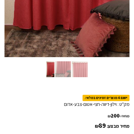
ישנם 4 מוצרים זמינים במלאי.
מק"ט :
וילון-דיווה-חצי-אטום-צבע-אדום
200
מחיר:
₪
89
מחיר מבצע:
₪