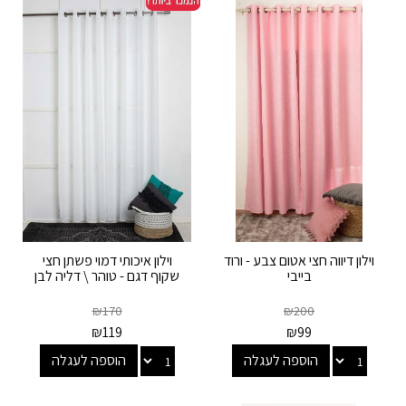
וילון דיווה חצי אטום צבע - ורוד
וילון איכותי דמוי פשתן חצי
בייבי
שקוף דגם - טוהר \ דליה לבן
₪
170
₪
200
₪
119
₪
99
הוספה לעגלה
הוספה לעגלה