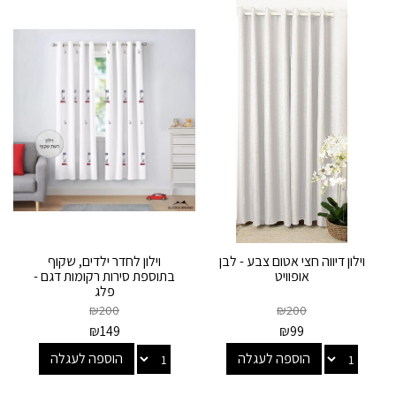
וילון דיווה חצי אטום צבע - לבן
וילון לחדר ילדים, שקוף
אופוויט
בתוספת סירות רקומות דגם -
פלג
₪
200
₪
200
₪
149
₪
99
הוספה לעגלה
הוספה לעגלה