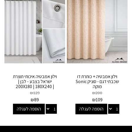
וילון אמבטיה + כותרת דו
וילון אמבטיה איכותי תוצרת
שכבתי דגם - סוניק Sonic
ישראל בצבע - לבן |
מוקה
200X180 | 180X240 |
180X180
₪
129
₪
200
₪
89
₪
109
הוספה לעגלה
הוספה לעגלה