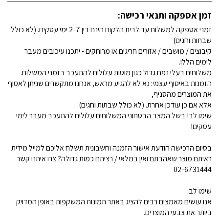
זמן אספקה ותנאי רכישה:
זמני אספקה למשלוח עד לבית הלקוח הינם בין 2-7 ימי עסקים. (לא כולל
שבתות וחגים)
קיבוצים / מושבים / אזורים חריגים או מרוחקים - יתכנו עיכובים מעבר
לימים הללו.
משלוחים בעלי נפח גדול כגון מוטות עלולים להתעכב בזמני המשלוח.
הזמנות באיסוף עצמי: נא לא להגיע מראש, אנחנו מתקשרים שניתן לאסוף
את המוצרים מהסניף,
אלא אם כן עודכן אחרת. (לא כולל שבתות וחגים)
שימו לב! בשל המצב הבטחוני המשלוחים עלולים להתעכב מעבר לימי
עסקים!
בסיום הרכישה הודעת אישור הזמנה וחשבונית תשלח אליכם למייל מידית
ראיתם מוצר שאהבתם ואין במלאי / רציתם כמות גדולה? צרו איתנו קשר
02-6731444
שימו לב:
אנו עושים מאמצים רבים להציג באתר תמונות המשקפות באופן המדויק
ביותר את צבעי המוצרים.