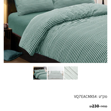
מק"ט :
VQ7EACMXS4
230
מחיר:
₪