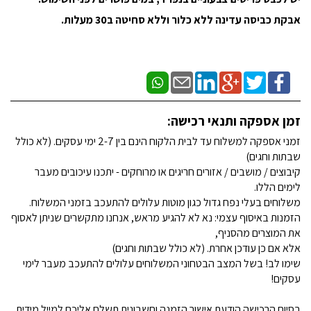
אבקת כביסה עדינה ללא כלור וללא סחיטה ב30 מעלות.
זמן אספקה ותנאי רכישה:
זמני אספקה למשלוח עד לבית הלקוח הינם בין 2-7 ימי עסקים. (לא כולל
שבתות וחגים)
קיבוצים / מושבים / אזורים חריגים או מרוחקים - יתכנו עיכובים מעבר
לימים הללו.
משלוחים בעלי נפח גדול כגון מוטות עלולים להתעכב בזמני המשלוח.
הזמנות באיסוף עצמי: נא לא להגיע מראש, אנחנו מתקשרים שניתן לאסוף
את המוצרים מהסניף,
אלא אם כן עודכן אחרת. (לא כולל שבתות וחגים)
שימו לב! בשל המצב הבטחוני המשלוחים עלולים להתעכב מעבר לימי
עסקים!
בסיום הרכישה הודעת אישור הזמנה וחשבונית תשלח אליכם למייל מידית