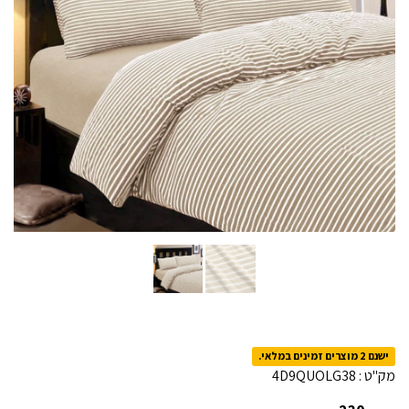
ישנם 2 מוצרים זמינים במלאי.
מק"ט :
4D9QUOLG38