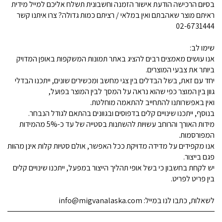
בסיום הרכישה הודעת אישור הזמנה וחשבונית תשלח אליכם למייל מידית
ראיתם מוצר שאהבתם ואין במלאי / רציתם כמות גדולה? צרו איתנו קשר
02-6731444
שימו לב:
אנו עושים מאמצים רבים להציג באתר תמונות המשקפות באופן המדויק
ביותר את צבעי המוצרים.
יחד עם זאת, בשל הבדלים בין צגי מחשב ומכשירים שונים, ייתכנו הבדלי
גוון בין המוצר כפי שהוא נראה על המסך לבין המוצר בפועל,
ואין באפשרותנו להתחייב להתאמה מוחלטת.
בנוסף, ייתכנו שינויים קלים בדפוסים ובגוונים בהתאם לגודל הנבחר.
מידות האורך והרוחב עשויות להשתנות בסטייה של עד כ-5% מהמידות
המפורסמות.
אנו מקפידים על מדידה מדויקת ככל האפשר, אולם סטיות קלות אינן מהוות
פגם בייצור.
יש לקחת בחשבון כי בשל אופי תהליך הייצור במפעל, ייתכנו שינויים קלים
בין פריט לפריט.
לשאלות, כתבו לנו במייל: info@migvanalaska.com