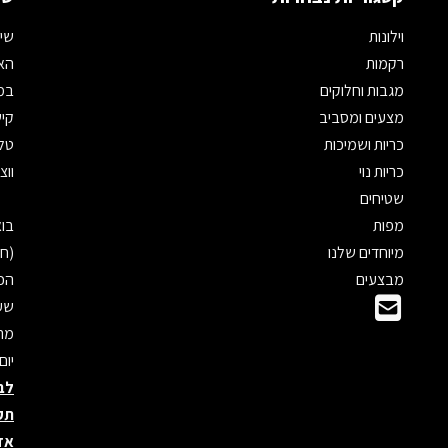
וילונות
שיר
רקמות
האת
מגבות וחלוקים
במי
מצעים ומסביב
קיש
כריות ושמיכות
טלפון: 
כריות נוי
ווצאפ: 
שטיחים
מפות
מיוחדים שלנו
(חנ
מבצעים
הכנ
שעו
מראש
יום
לב
תק
אד