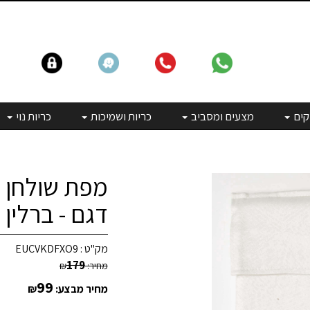
קים
מצעים ומסביב
כריות ושמיכות
כריות נוי
מפת שולחן מ
דגם - ברלין 
מק"ט :
EUCVKDFXO9
179
מחיר:
₪
99
מחיר מבצע:
₪