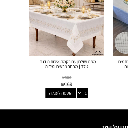
כתמים
מפת שולחן עם רקמה איכותית דגם -
ות
גולד | מבחר צבעים ומידות
₪
300
₪
169
הוספה לעגלה
רו על קשר