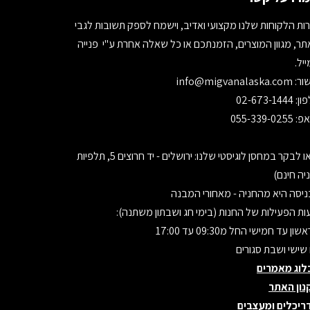
ות הלקוחות שלנו מקצועי ואדיב, וישמח לספק תשובות לגבי
ר, מגוון המוצרים, הזמנתכם או כל שאלה אחרת ע"י פנייה
יל.
ור:
info@migvanalaska.com
02-673-1444
055-339-0255
בואו לבקר במחסן לוגיסטי שלנו: ירושלים - יד חרוצים 5, תלפיות
יה חינם)
יסה היא מהחניה - מאחורי המבנה
ת הפעילות של החנות (בימי חג ושבתון משתנה):
ון עד חמישי החל מ09:30 עד 17:00
 שישי ושבת סגורים
לוג מאמרים
נון האתר
ריכלים ומעצבים