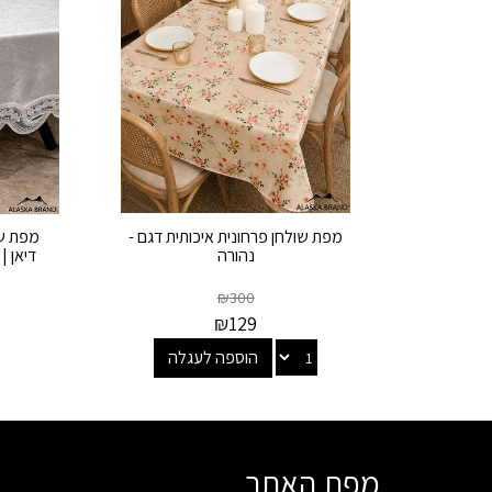
מפת שולחן פרחונית איכותית דגם -
מפת שו
נהורה
דיאן |
₪
300
₪
129
הוספה לעגלה
מפת האתר