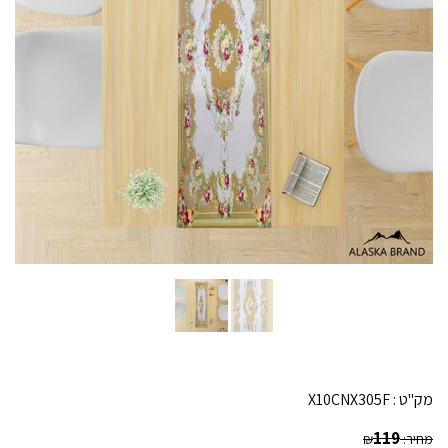
מק"ט :
X10CNX305F
119
מחיר:
₪