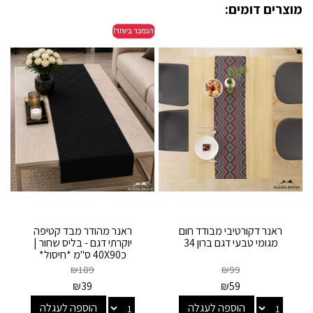
מוצרים דומים:
ראנר דקורטיבי מבודד חום
ראנר מהודר מבד קטיפה
מגומי טבעי דגם ברון 34
יוקרתי דגם - בליס שחור |
כ40X90 ס"מ *חיסול*
₪
189
₪
99
₪
39
₪
59
הוספה לעגלה
הוספה לעגלה