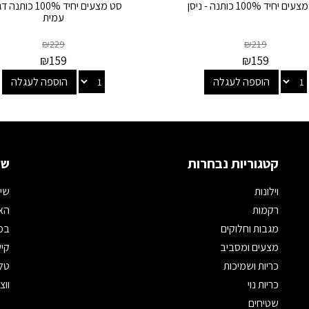
 יחיד 100% כותנה - ניסן
סט מצעים יחיד 100% כות
עמית
₪
229
₪
219
₪
159
₪
159
הוספה לעגלה
הוספה לעגלה
קטגוריות נבחרות
שמ
וילונות
שיר
רקמות
האת
מגבות וחלוקים
במי
מצעים ומסביב
קיש
כריות ושמיכות
טלפון: 
כריות נוי
ווצאפ: 
שטיחים