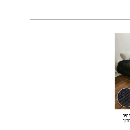
פתית
רון*