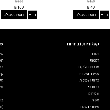
₪
200
₪
119
₪
169
₪
49
הוספה לעגלה
הוספה לעגלה
קטגוריות נבחרות
שמ
וילונות
שיר
רקמות
האת
מגבות וחלוקים
במי
מצעים ומסביב
קיש
כריות ושמיכות
טלפון: 
כריות נוי
ווצאפ: 
שטיחים
מפות
מיוחדים שלנו
(חנ