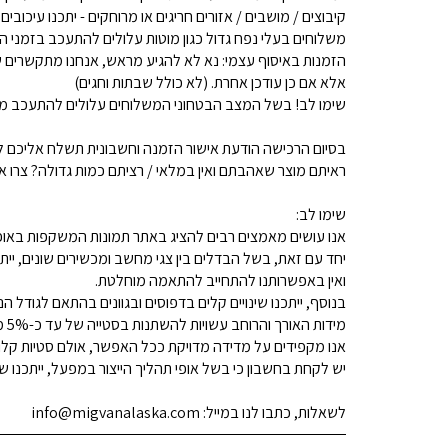
קיבוצים / מושבים / אזורים חריגים או מרוחקים - יתכנו עיכובים
משלוחים בעלי נפח גדול כגון מוטות עלולים להתעכב בזמני ה
הזמנות באיסוף עצמי: נא לא להגיע מראש, אנחנו מתקשרים ש
אלא אם כן עודכן אחרת. (לא כולל שבתות וחגים)
שימו לב! בשל המצב הבטחוני המשלוחים עלולים להתעכב מע
בסיום הרכישה הודעת אישור הזמנה וחשבונית תשלח אליכם למ
ראיתם מוצר שאהבתם ואין במלאי / רציתם כמות גדולה? צרו איתנו קשר 
שימו לב:
אנו עושים מאמצים רבים להציג באתר תמונות המשקפות באופן
יחד עם זאת, בשל הבדלים בין צגי מחשב ומכשירים שונים, ייתכ
ואין באפשרותנו להתחייב להתאמה מוחלטת.
בנוסף, ייתכנו שינויים קלים בדפוסים ובגוונים בהתאם לגודל הנ
מידות האורך והרוחב עשויות להשתנות בסטייה של עד כ-5% מהמידות המפורסמות.
אנו מקפידים על מדידה מדויקת ככל האפשר, אולם סטיות קלות א
יש לקחת בחשבון כי בשל אופי תהליך הייצור במפעל, ייתכנו שינ
לשאלות, כתבו לנו במייל: info@migvanalaska.com