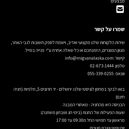
מבצעים
שמרו על קשר
שירות הלקוחות שלנו מקצועי ואדיב, וישמח לספק תשובות לגבי האתר,
מגוון המוצרים, הזמנתכם או כל שאלה אחרת ע"י פנייה במייל.
קישור:
info@migvanalaska.com
טלפון: 02-673-1444
ווצאפ: 055-339-0255
בואו לבקר במחסן לוגיסטי שלנו: ירושלים - יד חרוצים 5, תלפיות (חניה
חינם)
הכניסה היא מהחניה - מאחורי המבנה
שעות הפעילות של החנות (בימי חג ושבתון משתנה):
מראשון עד חמישי החל מ09:30 עד 17:00
יום שישי ושבת סגורים