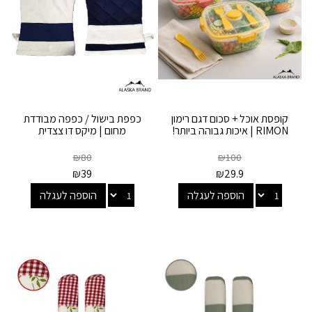
קופסת אוכל + סכום דגם רימון
כפפת בישול / כפפה מבודדת
RIMON | איכות גבוהה ביותר!
מחום | מיקס דו צצדית
₪
80
₪
100
₪
39
₪
29.9
הוספה לעגלה
הוספה לעגלה