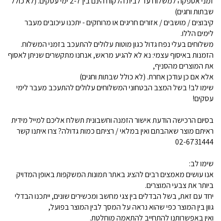
זמני אספקה למשלוח עד לבית הלקוח הינם בין 2-7 ימי עסקים. (לא כולל
שבתות וחגים)
קיבוצים / מושבים / אזורים חריגים או מרוחקים - יתכנו עיכובים מעבר
לימים הללו.
משלוחים בעלי נפח גדול כגון מוטות עלולים להתעכב בזמני המשלוח.
הזמנות באיסוף עצמי: נא לא להגיע מראש, אנחנו מתקשרים שניתן לאסוף
את המוצרים מהסניף,
אלא אם כן עודכן אחרת. (לא כולל שבתות וחגים)
שימו לב! בשל המצב הבטחוני המשלוחים עלולים להתעכב מעבר לימי
עסקים!
בסיום הרכישה הודעת אישור הזמנה וחשבונית תשלח אליכם למייל מידית
ראיתם מוצר שאהבתם ואין במלאי / רציתם כמות גדולה? צרו איתנו קשר
02-6731444
שימו לב:
אנו עושים מאמצים רבים להציג באתר תמונות המשקפות באופן המדויק
ביותר את צבעי המוצרים.
יחד עם זאת, בשל הבדלים בין צגי מחשב ומכשירים שונים, ייתכנו הבדלי
גוון בין המוצר כפי שהוא נראה על המסך לבין המוצר בפועל,
ואין באפשרותנו להתחייב להתאמה מוחלטת.