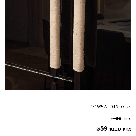
מק"ט :
P41W5WH04N
100
מחיר:
₪
59
מחיר מבצע:
₪