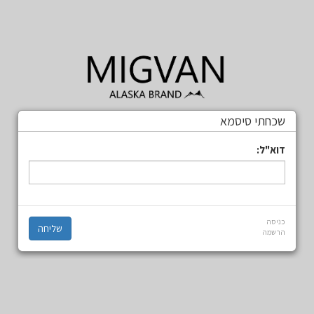
שכחתי סיסמא
דוא"ל:
כניסה
הרשמה